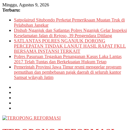
Minggu, Agustus 9, 2026
Terbaru:
Satpolairud Situbondo Perketat Pemeriksaan Muatan Truk di
Pelabuhan Jangkar
Dishub Nganjuk dan Satlantas Polres Nganjuk Gelar Inspeksi
Keselamatan Jalan di Rejoso, 39 Pengendara Ditilang
SATLANTAS POLRES NGANJUK DORONG
PERCEPATAN TINDAK LANJUT HASIL RAPAT FKLL
BERSAMA INSTANSI TERKAIT
Polres Pasuruan Tegaskan Penanganan Kasus Laka Lantas
2017 Telah Tuntas dan Berkekuatan Hukum Tetap
Pemerintah Provinsi Jawa Timur resmi menggelar program
pemutihan dan pembebasan pajak daerah di seluruh kantor
Samsat wilayah Jatim