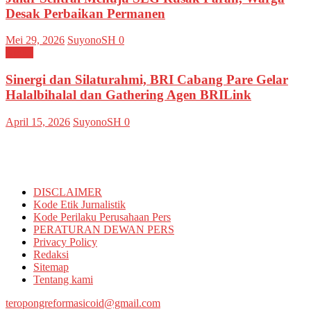
Desak Perbaikan Permanen
Mei 29, 2026
SuyonoSH
0
Kediri
Sinergi dan Silaturahmi, BRI Cabang Pare Gelar
Halalbihalal dan Gathering Agen BRILink
April 15, 2026
SuyonoSH
0
Informasi
DISCLAIMER
Kode Etik Jurnalistik
Kode Perilaku Perusahaan Pers
PERATURAN DEWAN PERS
Privacy Policy
Redaksi
Sitemap
Tentang kami
teropongreformasicoid@gmail.com