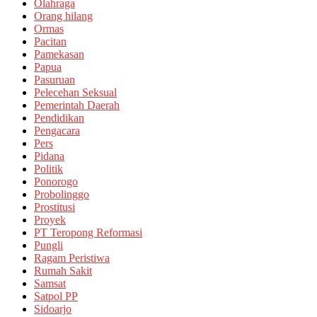
Olahraga
Orang hilang
Ormas
Pacitan
Pamekasan
Papua
Pasuruan
Pelecehan Seksual
Pemerintah Daerah
Pendidikan
Pengacara
Pers
Pidana
Politik
Ponorogo
Probolinggo
Prostitusi
Proyek
PT Teropong Reformasi
Pungli
Ragam Peristiwa
Rumah Sakit
Samsat
Satpol PP
Sidoarjo