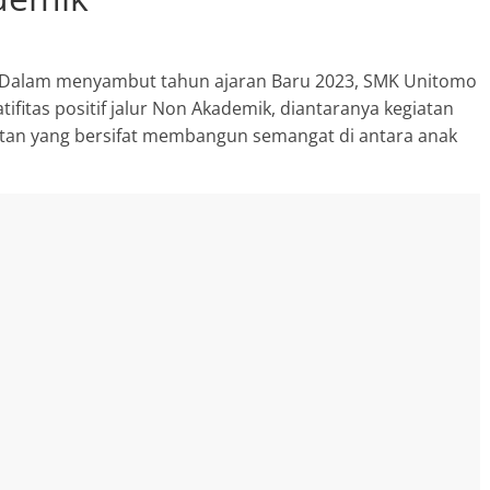
Dalam menyambut tahun ajaran Baru 2023, SMK Unitomo
Breaking news
Ragam
ifitas positif jalur Non Akademik, diantaranya kegiatan
Peristiwa
Situbondo
giatan yang bersifat membangun semangat di antara anak
Tragedi Meninggalnya
Seorang Pria Saat Mandi 
Sumber Mata Air Desa
Sumberkolak, Kabupaten
Situbondo
Agustus 11, 2023
SuyonoSH
0