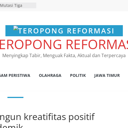
 Mutasi Tiga
Beji Demi
Kelancaran Proses
RES NGANJUK
ATAN TINDAK
EROPONG REFORMA
PAT FKLL
SI TERKAIT
 Tegaskan
Menyingkap Tabir, Menguak Fakta, Aktual dan Terpercaya
s Laka Lantas
as dan
kum Tetap
insi Jawa Timur
GAM PERISTIWA
OLAHRAGA
POLITIK
JAWA TIMUR
r program
pembebasan pajak
uh kantor Samsat
damean Juara I
r HPN 2026 Gresik
n kreatifitas positif
ademik