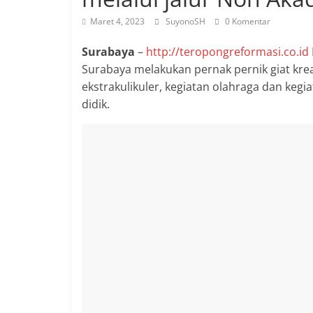
Maret 4, 2023
SuyonoSH
0 Komentar
Surabaya
–
http://teropongreformasi.co.id
Surabaya melakukan pernak pernik giat kreat
ekstrakulikuler, kegiatan olahraga dan ke
didik.