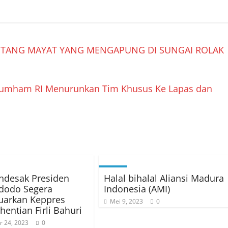
ENTANG MAYAT YANG MENGAPUNG DI SUNGAI ROLAK
kumham RI Menurunkan Tim Khusus Ke Lapas dan
ndesak Presiden
Halal bihalal Aliansi Madura
dodo Segera
Indonesia (AMI)
uarkan Keppres
Mei 9, 2023
0
entian Firli Bahuri
 24, 2023
0