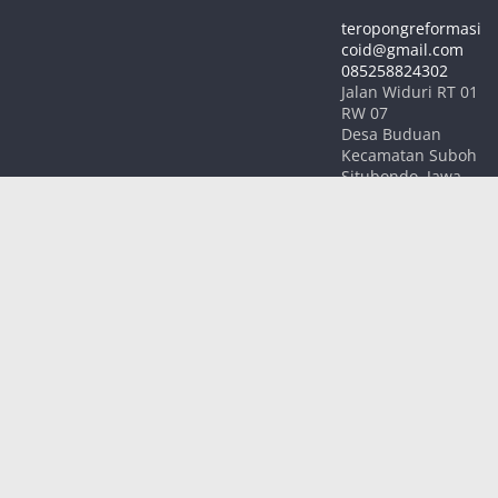
teropongreformasi
coid@gmail.com
085258824302
Jalan Widuri RT 01
RW 07
Desa Buduan
Kecamatan Suboh
Situbondo
,
Jawa
Timur
68354
INDONESIA
Hak Cipta © 2026
TEROPONG REFORMASI
. Keseluruhan Hak
Cipta.
Tema:
ColorMag
oleh ThemeGrill. Dipersembahkan oleh
WordPress
.