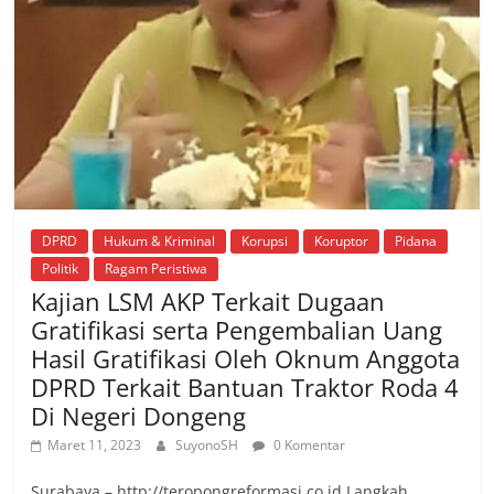
DPRD
Hukum & Kriminal
Korupsi
Koruptor
Pidana
Politik
Ragam Peristiwa
Kajian LSM AKP Terkait Dugaan
Gratifikasi serta Pengembalian Uang
Hasil Gratifikasi Oleh Oknum Anggota
DPRD Terkait Bantuan Traktor Roda 4
Di Negeri Dongeng
Maret 11, 2023
SuyonoSH
0 Komentar
Surabaya – http://teropongreformasi.co.id Langkah