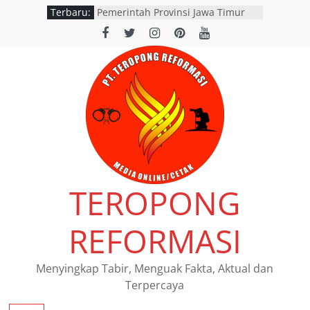
Terbaru:
Penanganan Kasus Laka Lantas
2017 Telah Tuntas dan
Berkekuatan Hukum Tetap
Pemerintah Provinsi Jawa Timur
resmi menggelar program
pemutihan dan pembebasan pajak
daerah di seluruh kantor Samsat
wilayah Jatim
Satpolairud Situbondo Perketat
Pemeriksaan Muatan Truk di
Pelabuhan Jangkar
Dishub Nganjuk dan Satlantas
Polres Nganjuk Gelar Inspeksi
TEROPONG
Keselamatan Jalan di Rejoso, 39
Pengendara Ditilang
SATLANTAS POLRES NGANJUK
REFORMASI
DORONG PERCEPATAN TINDAK
LANJUT HASIL RAPAT FKLL
BERSAMA INSTANSI TERKAIT
Menyingkap Tabir, Menguak Fakta, Aktual dan
Terpercaya