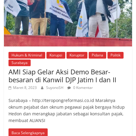
Hukum & Kriminal
Korupsi
Koruptor
Pidana
Politik
Surabaya
AMI Siap Gelar Aksi Demo Besar-
besaran di Kanwil DJP Jatim I dan II
Maret 8, 2023
SuyonoSH
0 Komentar
Surabaya – http://teropongreformasi.co.id Maraknya
oknum pejabat dan oknum pegawai pajak bergaya hidup
Hedon dan merangkap jabatan sebagai konsultan pajak,
membuat ALIANSI
Baca Selengkapnya