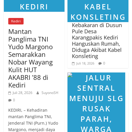
Kediri
Kebakaran di Dusun
Mantan
Pule Desa
Karangpakis Kediri
Panglima TNI
Hanguskan Rumah,
Yudo Margono
Diduga Akibat Kabel
Semarakkan
Konsleting
Nobar Wayang
0
Juli 18, 2026
Kulit HUT
AKABRI ’88 di
Kediri
Juli 28, 2026
SuyonoSH
0
KEDIRI, – Kehadiran
mantan Panglima TNI,
Jenderal TNI (Purn.) Yudo
Margono, menjadi daya