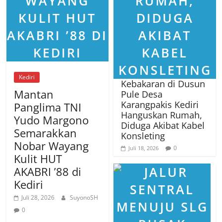
Kediri
Kebakaran di Dusun
Mantan
Pule Desa
Karangpakis Kediri
Panglima TNI
Hanguskan Rumah,
Yudo Margono
Diduga Akibat Kabel
Semarakkan
Konsleting
Nobar Wayang
0
Juli 18, 2026
Kulit HUT
AKABRI ’88 di
Kediri
Juli 28, 2026
SuyonoSH
0