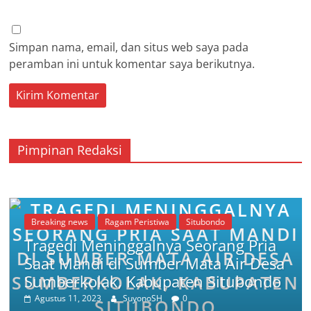
Simpan nama, email, dan situs web saya pada
peramban ini untuk komentar saya berikutnya.
Pimpinan Redaksi
Breaking news
Ragam Peristiwa
Situbondo
Tragedi Meninggalnya Seorang Pria
Saat Mandi di Sumber Mata Air Desa
Sumberkolak, Kabupaten Situbondo
Agustus 11, 2023
SuyonoSH
0