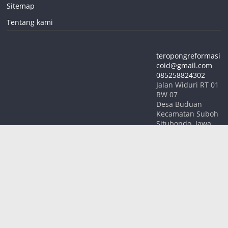
Sitemap
Tentang kami
teropongreformasi
coid@gmail.com
085258824302
Jalan Widuri RT 01
RW 07
Desa Buduan
Kecamatan Suboh
Situbondo
,
Jawa
Timur
68354
INDONESIA
Hak Cipta © 2026
TEROPONG REFORMASI
. Keseluruhan Hak
Cipta.
Tema:
ColorMag
oleh ThemeGrill. Dipersembahkan oleh