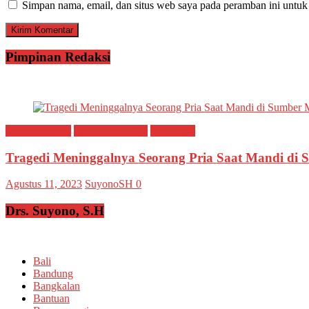
Simpan nama, email, dan situs web saya pada peramban ini untuk
Pimpinan Redaksi
Breaking news
Ragam Peristiwa
Situbondo
Tragedi Meninggalnya Seorang Pria Saat Mandi di
Agustus 11, 2023
SuyonoSH
0
Drs. Suyono, S.H
Bali
Bandung
Bangkalan
Bantuan