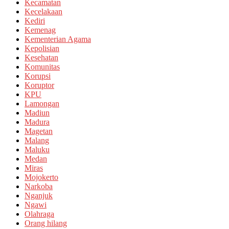
Kecamatan
Kecelakaan
Kediri
Kemenag
Kementerian Agama
Kepolisian
Kesehatan
Komunitas
Korupsi
Koruptor
KPU
Lamongan
Madiun
Madura
Magetan
Malang
Maluku
Medan
Miras
Mojokerto
Narkoba
Nganjuk
Ngawi
Olahraga
Orang hilang