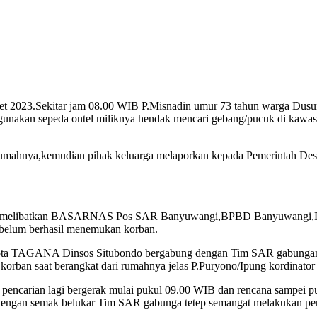
ret 2023.Sekitar jam 08.00 WIB P.Misnadin umur 73 tahun warga Du
gunakan sepeda ontel miliknya hendak mencari gebang/pucuk di kawas
erumahnya,kemudian pihak keluarga melaporkan kepada Pemerintah De
g melibatkan BASARNAS Pos SAR Banyuwangi,BPBD Banyuwangi,Pol
belum berhasil menemukan korban.
gota TAGANA Dinsos Situbondo bergabung dengan Tim SAR gabungan
 korban saat berangkat dari rumahnya jelas P.Puryono/Ipung kordi
encarian lagi bergerak mulai pukul 09.00 WIB dan rencana sampei pu
un dengan semak belukar Tim SAR gabunga tetep semangat melakukan p