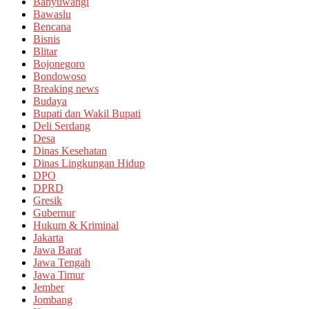
Banyuwangi
Bawaslu
Bencana
Bisnis
Blitar
Bojonegoro
Bondowoso
Breaking news
Budaya
Bupati dan Wakil Bupati
Deli Serdang
Desa
Dinas Kesehatan
Dinas Lingkungan Hidup
DPO
DPRD
Gresik
Gubernur
Hukum & Kriminal
Jakarta
Jawa Barat
Jawa Tengah
Jawa Timur
Jember
Jombang