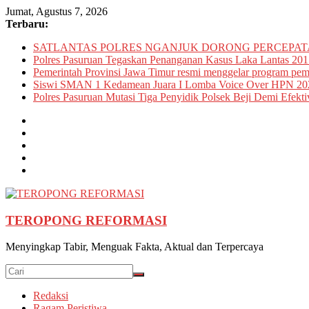
Skip
Jumat, Agustus 7, 2026
to
Terbaru:
content
SATLANTAS POLRES NGANJUK DORONG PERCEPATA
Polres Pasuruan Tegaskan Penanganan Kasus Laka Lantas 201
Pemerintah Provinsi Jawa Timur resmi menggelar program pemu
Siswi SMAN 1 Kedamean Juara I Lomba Voice Over HPN 20
Polres Pasuruan Mutasi Tiga Penyidik Polsek Beji Demi Efekti
TEROPONG REFORMASI
Menyingkap Tabir, Menguak Fakta, Aktual dan Terpercaya
Redaksi
Ragam Peristiwa