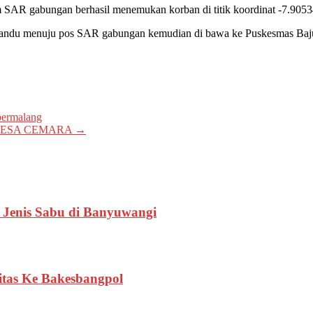
m SAR gabungan berhasil menemukan korban di titik koordinat -7.905
n tandu menuju pos SAR gabungan kemudian di bawa ke Puskesmas Ba
bermalang
DESA CEMARA
→
 Jenis Sabu di Banyuwangi
tas Ke Bakesbangpol