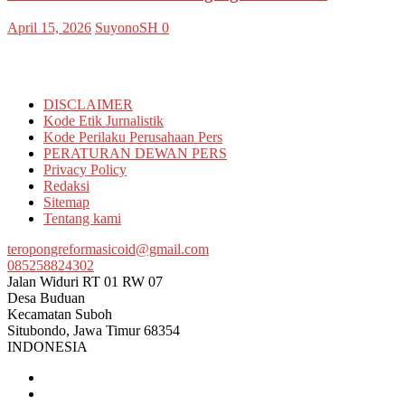
April 15, 2026
SuyonoSH
0
Informasi
DISCLAIMER
Kode Etik Jurnalistik
Kode Perilaku Perusahaan Pers
PERATURAN DEWAN PERS
Privacy Policy
Redaksi
Sitemap
Tentang kami
teropongreformasicoid@gmail.com
085258824302
Jalan Widuri RT 01 RW 07
Desa Buduan
Kecamatan Suboh
Situbondo
,
Jawa Timur
68354
INDONESIA