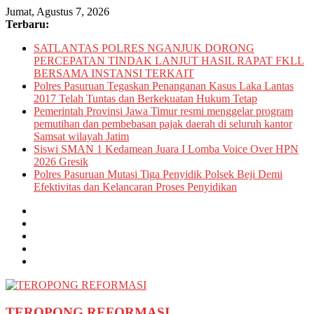
Skip
Jumat, Agustus 7, 2026
to
Terbaru:
content
SATLANTAS POLRES NGANJUK DORONG
PERCEPATAN TINDAK LANJUT HASIL RAPAT FKLL
BERSAMA INSTANSI TERKAIT
Polres Pasuruan Tegaskan Penanganan Kasus Laka Lantas
2017 Telah Tuntas dan Berkekuatan Hukum Tetap
Pemerintah Provinsi Jawa Timur resmi menggelar program
pemutihan dan pembebasan pajak daerah di seluruh kantor
Samsat wilayah Jatim
Siswi SMAN 1 Kedamean Juara I Lomba Voice Over HPN
2026 Gresik
Polres Pasuruan Mutasi Tiga Penyidik Polsek Beji Demi
Efektivitas dan Kelancaran Proses Penyidikan
TEROPONG REFORMASI