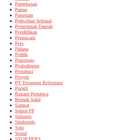
Pamekasan
Papua
Pasuruan
Pelecehan Seksual
Pemerintah Daerah
Pendidikan
Pengacara
Pers
Pidana
Politik
Ponorogo
Probolinggo
Prostitusi
Proyek
PT Teropong Reformasi
Pungli
Ragam Peristiwa
Rumah Sakit
Samsat
Satpol PP
Sidoarjo
Situbondo
Solo
Sosial
STOP PERS