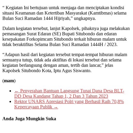
“ Kegiatan Ini bertujuan untuk menjaga dan menciptakan kondisi
situasi Keamanan dan Ketertiban Masyarakat (Kamtibmas) selama
Bulan Suci Ramadan 1444 Hijriyah,” ungkapnya.
Dalam kegiatan tersebut, lanjut Kapolsek, pihaknya juga melakukan
pemasangan Surat Edaran (SE) Bupati Situbondo dan edaran
kesepakatan Forkopimcam Situbondo terkait hiburan malam untuk
tidak beraktifitas Selama Bulan Suci Ramadan 1444H / 2023.
“Adapun hasil dari kegiatan tersebut tempat-tempat hiburan malam
semuanya tutup, tidak ada aktifitas di lokasi tersebut dan selama
kegiatan berlangsung dengan aman, tertib dan lancar,” jelas
Kapolsek Situbondo Kota, Iptu Agus Siswanto.
(
mam
)
←
Penyerahan Bantuan Langsung Tunai Dana Desa BLT-
DD Desa Kandang Tahap 1, 2 Dan 3 Tahun 2023
Rektor UNARS Apresiasi Polri yang Berhasil Raih 70,8%
Kepercayaan Publik
→
Anda Juga Mungkin Suka