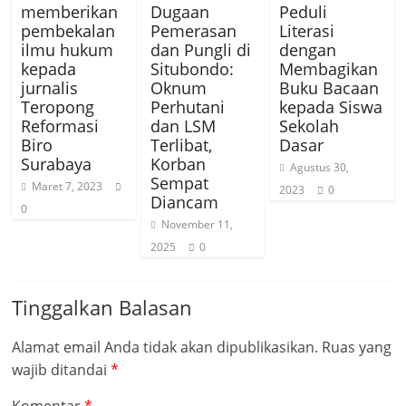
memberikan
Dugaan
Peduli
pembekalan
Pemerasan
Literasi
ilmu hukum
dan Pungli di
dengan
kepada
Situbondo:
Membagikan
jurnalis
Oknum
Buku Bacaan
Teropong
Perhutani
kepada Siswa
Reformasi
dan LSM
Sekolah
Biro
Terlibat,
Dasar
Surabaya
Korban
Agustus 30,
Sempat
Maret 7, 2023
2023
0
Diancam
0
November 11,
2025
0
Tinggalkan Balasan
Alamat email Anda tidak akan dipublikasikan.
Ruas yang
wajib ditandai
*