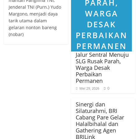
mantan Panglima TNI,
Jenderal TNI (Purn.) Yudo
Margono, menjadi daya
tarik utama dalam
gelaran nonton bareng
(nobar)
Jalur Sentral Menuju
SLG Rusak Parah,
Warga Desak
Perbaikan
Permanen
0
Mei 29, 2026
Sinergi dan
Silaturahmi, BRI
Cabang Pare Gelar
Halalbihalal dan
Gathering Agen
BRILink