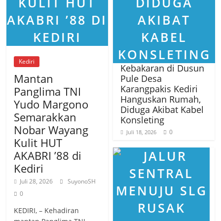
Kediri
Kebakaran di Dusun
Mantan
Pule Desa
Karangpakis Kediri
Panglima TNI
Hanguskan Rumah,
Yudo Margono
Diduga Akibat Kabel
Semarakkan
Konsleting
Nobar Wayang
0
Juli 18, 2026
Kulit HUT
AKABRI ’88 di
Kediri
Juli 28, 2026
SuyonoSH
0
KEDIRI, – Kehadiran