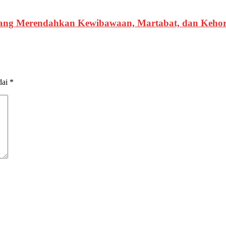
 yang Merendahkan Kewibawaan, Martabat, dan Keho
dai
*