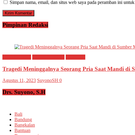
Simpan nama, email, dan situs web saya pada peramban ini untuk
Pimpinan Redaksi
Breaking news
Ragam Peristiwa
Situbondo
Tragedi Meninggalnya Seorang Pria Saat Mandi di
Agustus 11, 2023
SuyonoSH
0
Drs. Suyono, S.H
Bali
Bandung
Bangkalan
Bantuan