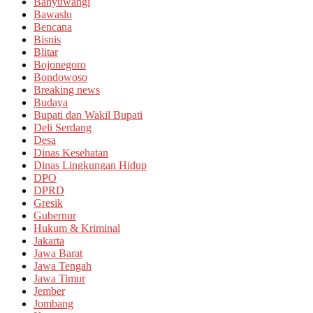
Banyuwangi
Bawaslu
Bencana
Bisnis
Blitar
Bojonegoro
Bondowoso
Breaking news
Budaya
Bupati dan Wakil Bupati
Deli Serdang
Desa
Dinas Kesehatan
Dinas Lingkungan Hidup
DPO
DPRD
Gresik
Gubernur
Hukum & Kriminal
Jakarta
Jawa Barat
Jawa Tengah
Jawa Timur
Jember
Jombang