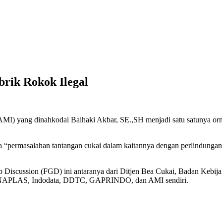
rik Rokok Ilegal
AMI) yang dinahkodai Baihaki Akbar, SE.,SH menjadi satu satunya orm
a “permasalahan tantangan cukai dalam kaitannya dengan perlindungan 
up Discussion (FGD) ini antaranya dari Ditjen Bea Cukai, Badan Kebi
 INAPLAS, Indodata, DDTC, GAPRINDO, dan AMI sendiri.