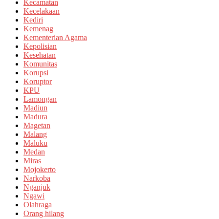
Kecamatan
Kecelakaan
Kediri
Kemenag
Kementerian Agama
Kepolisian
Kesehatan
Komunitas
Korupsi
Koruptor
KPU
Lamongan
Madiun
Madura
Magetan
Malang
Maluku
Medan
Miras
Mojokerto
Narkoba
Nganjuk
Ngawi
Olahraga
Orang hilang