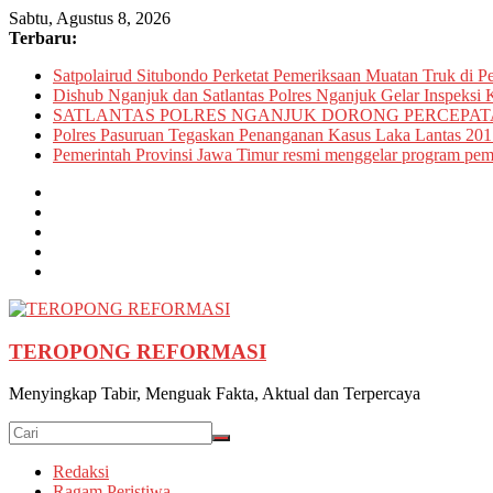
Skip
Sabtu, Agustus 8, 2026
to
Terbaru:
content
Satpolairud Situbondo Perketat Pemeriksaan Muatan Truk di P
Dishub Nganjuk dan Satlantas Polres Nganjuk Gelar Inspeksi K
SATLANTAS POLRES NGANJUK DORONG PERCEPATA
Polres Pasuruan Tegaskan Penanganan Kasus Laka Lantas 201
Pemerintah Provinsi Jawa Timur resmi menggelar program pemu
TEROPONG REFORMASI
Menyingkap Tabir, Menguak Fakta, Aktual dan Terpercaya
Redaksi
Ragam Peristiwa