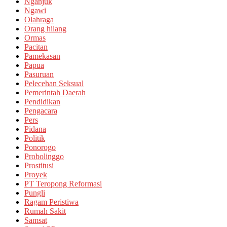
Nganjuk
Ngawi
Olahraga
Orang hilang
Ormas
Pacitan
Pamekasan
Papua
Pasuruan
Pelecehan Seksual
Pemerintah Daerah
Pendidikan
Pengacara
Pers
Pidana
Politik
Ponorogo
Probolinggo
Prostitusi
Proyek
PT Teropong Reformasi
Pungli
Ragam Peristiwa
Rumah Sakit
Samsat