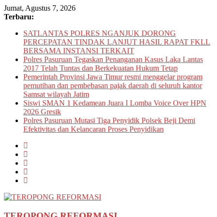
Skip
Jumat, Agustus 7, 2026
to
Terbaru:
content
SATLANTAS POLRES NGANJUK DORONG
PERCEPATAN TINDAK LANJUT HASIL RAPAT FKLL
BERSAMA INSTANSI TERKAIT
Polres Pasuruan Tegaskan Penanganan Kasus Laka Lantas
2017 Telah Tuntas dan Berkekuatan Hukum Tetap
Pemerintah Provinsi Jawa Timur resmi menggelar program
pemutihan dan pembebasan pajak daerah di seluruh kantor
Samsat wilayah Jatim
Siswi SMAN 1 Kedamean Juara I Lomba Voice Over HPN
2026 Gresik
Polres Pasuruan Mutasi Tiga Penyidik Polsek Beji Demi
Efektivitas dan Kelancaran Proses Penyidikan
TEROPONG REFORMASI