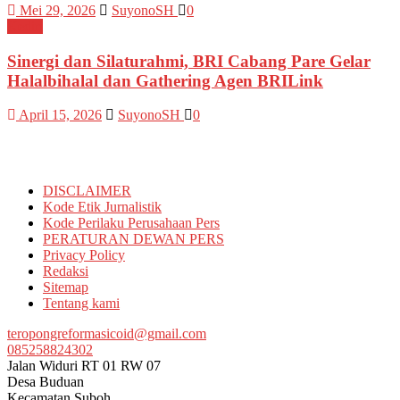
Mei 29, 2026
SuyonoSH
0
Kediri
Sinergi dan Silaturahmi, BRI Cabang Pare Gelar
Halalbihalal dan Gathering Agen BRILink
April 15, 2026
SuyonoSH
0
Informasi
DISCLAIMER
Kode Etik Jurnalistik
Kode Perilaku Perusahaan Pers
PERATURAN DEWAN PERS
Privacy Policy
Redaksi
Sitemap
Tentang kami
teropongreformasicoid@gmail.com
085258824302
Jalan Widuri RT 01 RW 07
Desa Buduan
Kecamatan Suboh