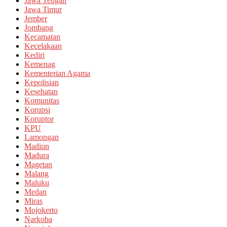
Jawa Tengah
Jawa Timur
Jember
Jombang
Kecamatan
Kecelakaan
Kediri
Kemenag
Kementerian Agama
Kepolisian
Kesehatan
Komunitas
Korupsi
Koruptor
KPU
Lamongan
Madiun
Madura
Magetan
Malang
Maluku
Medan
Miras
Mojokerto
Narkoba