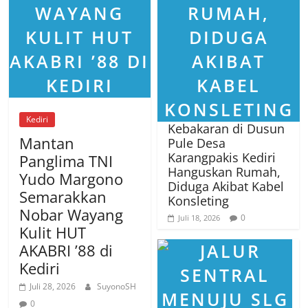
Kediri
Kebakaran di Dusun
Mantan
Pule Desa
Karangpakis Kediri
Panglima TNI
Hanguskan Rumah,
Yudo Margono
Diduga Akibat Kabel
Semarakkan
Konsleting
Nobar Wayang
0
Juli 18, 2026
Kulit HUT
AKABRI ’88 di
Kediri
Juli 28, 2026
SuyonoSH
0