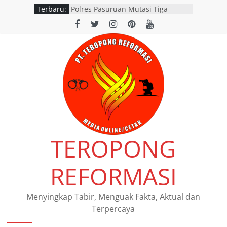
Terbaru:
Lomba Voice Over HPN 2026 Gresik
Polres Pasuruan Mutasi Tiga
Penyidik Polsek Beji Demi
Efektivitas dan Kelancaran Proses
Penyidikan
SATLANTAS POLRES NGANJUK
DORONG PERCEPATAN TINDAK
LANJUT HASIL RAPAT FKLL
BERSAMA INSTANSI TERKAIT
Polres Pasuruan Tegaskan
Penanganan Kasus Laka Lantas
2017 Telah Tuntas dan
Berkekuatan Hukum Tetap
TEROPONG
Pemerintah Provinsi Jawa Timur
resmi menggelar program
pemutihan dan pembebasan pajak
REFORMASI
daerah di seluruh kantor Samsat
wilayah Jatim
Menyingkap Tabir, Menguak Fakta, Aktual dan
Terpercaya