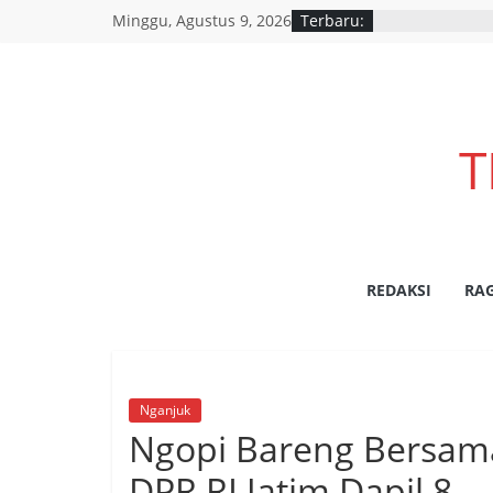
Minggu, Agustus 9, 2026
Terbaru:
T
REDAKSI
RA
Nganjuk
Ngopi Bareng Bersam
DPR RI Jatim Dapil 8