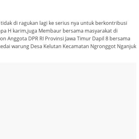
ni tidak di ragukan lagi ke serius nya untuk berkontribusi
Breaking news
Ragam
apa H karim,juga Membaur bersama masyarakat di
Peristiwa
Situbondo
on Anggota DPR RI Provinsi Jawa Timur Dapil 8 bersama
Tragedi Meninggalnya
 kedai warung Desa Kelutan Kecamatan Ngronggot Nganjuk
Seorang Pria Saat Mandi 
Sumber Mata Air Desa
Sumberkolak, Kabupaten
Situbondo
Agustus 11, 2023
SuyonoSH
0