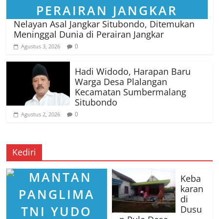
Nelayan Asal Jangkar Situbondo, Ditemukan
Meninggal Dunia di Perairan Jangkar
0
Agustus 3, 2026
Hadi Widodo, Harapan Baru
Warga Desa Plalangan
Kecamatan Sumbermalang
Situbondo
0
Agustus 2, 2026
Kediri
Keba
karan
di
Dusu