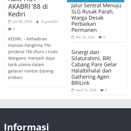
AKABRI ’88 di
Jalur Sentral Menuju
SLG Rusak Parah,
Kediri
Warga Desak
Juli 28, 2026
SuyonoSH
Perbaikan
0
Permanen
0
Mei 29, 2026
KEDIRI, – Kehadiran
mantan Panglima TNI,
Sinergi dan
Jenderal TNI (Purn.) Yudo
Silaturahmi, BRI
Margono, menjadi daya
Cabang Pare Gelar
tarik utama dalam
Halalbihalal dan
gelaran nonton bareng
Gathering Agen
(nobar)
BRILink
0
April 15, 2026
Informasi