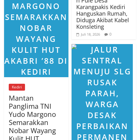
n Pule Desa
Karangpakis Kediri
Hanguskan Rumah,
Diduga Akibat Kabel
Konsleting
0
Juli 18, 2026
Kediri
Mantan
Panglima TNI
Yudo Margono
Semarakkan
Nobar Wayang
Kulit HUT