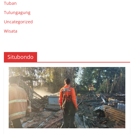
Tuban
Tulungagung
Uncategorized
Wisata
Situbondo