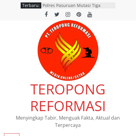
Terbaru:
Polres Pasuruan Mutasi Tiga
Penyidik Polsek Beji Demi
Efektivitas dan Kelancaran Proses
Penyidikan
SATLANTAS POLRES NGANJUK
DORONG PERCEPATAN TINDAK
LANJUT HASIL RAPAT FKLL
BERSAMA INSTANSI TERKAIT
Polres Pasuruan Tegaskan
Penanganan Kasus Laka Lantas
2017 Telah Tuntas dan
Berkekuatan Hukum Tetap
Pemerintah Provinsi Jawa Timur
TEROPONG
resmi menggelar program
pemutihan dan pembebasan pajak
daerah di seluruh kantor Samsat
REFORMASI
wilayah Jatim
Siswi SMAN 1 Kedamean Juara I
Lomba Voice Over HPN 2026 Gresik
Menyingkap Tabir, Menguak Fakta, Aktual dan
Terpercaya