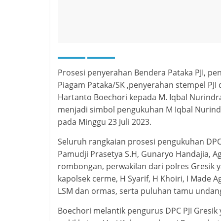
Prosesi penyerahan Bendera Pataka PJI, pe
Piagam Pataka/SK ,penyerahan stempel PJI 
Hartanto Boechori kepada M. Iqbal Nurindra
menjadi simbol pengukuhan M Iqbal Nurindr
pada Minggu 23 Juli 2023.
Seluruh rangkaian prosesi pengukuhan DPC P
Pamudji Prasetya S.H, Gunaryo Handajia, Ag
rombongan, perwakilan dari polres Gresik ya
kapolsek cerme, H Syarif, H Khoiri, I Made 
LSM dan ormas, serta puluhan tamu undan
Boechori melantik pengurus DPC PJI Gresik y