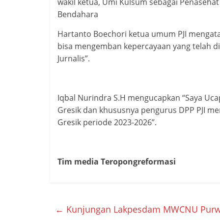
wakil ketua, Umi Kulsum sebagai Penasehat ,
Bendahara
Hartanto Boechori ketua umum PJI mengat
bisa mengemban kepercayaan yang telah di
Jurnalis”.
Iqbal Nurindra S.H mengucapkan “Saya Ucap
Gresik dan khususnya pengurus DPP PJI me
Gresik periode 2023-2026”.
Tim media Teropongreformasi
←
Kunjungan Lakpesdam MWCNU Purwoasr