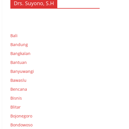
Drs. Suyono, S.H
Bali
Bandung
Bangkalan
Bantuan
Banyuwangi
Bawaslu
Bencana
Bisnis
Blitar
Bojonegoro
Bondowoso