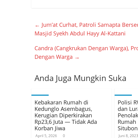
←
Jum’at Curhat, Patroli Samapta Bers
Masjid Syekh Abdul Hayy Al-Kattani
Candra (Cangkrukan Dengan Warga), Pro
Dengan Warga
→
Anda Juga Mungkin Suka
Kebakaran Rumah di
Polisi 
Kedunglo Asembagus,
dan Lur
Kerugian Diperkirakan
Penola
Rp23,6 Juta — Tidak Ada
Rumah K
Korban Jiwa
Situbo
April 5, 2026
0
Juni 8, 202