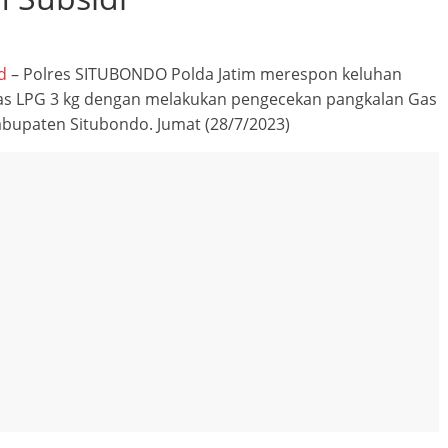
d
– Polres SITUBONDO Polda Jatim merespon keluhan
Breaking news
Ragam
gas LPG 3 kg dengan melakukan pengecekan pangkalan Gas
Peristiwa
Situbondo
abupaten Situbondo. Jumat (28/7/2023)
Tragedi Meninggalnya
Seorang Pria Saat Mandi 
Sumber Mata Air Desa
Sumberkolak, Kabupaten
Situbondo
Agustus 11, 2023
SuyonoSH
0