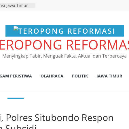
nsi Jawa Timur
 program
pembebasan pajak
h kantor Samsat
bondo Perketat
EROPONG REFORMA
tan Truk di
ar
an Satlantas
Menyingkap Tabir, Menguak Fakta, Aktual dan Terpercaya
elar Inspeksi
 di Rejoso, 39
ang
ES NGANJUK
GAM PERISTIWA
OLAHRAGA
POLITIK
JAWA TIMUR
ATAN TINDAK
PAT FKLL
SI TERKAIT
 Tegaskan
s Laka Lantas
s dan
ji, Polres Situbondo Respon
um Tetap
 Subsidi