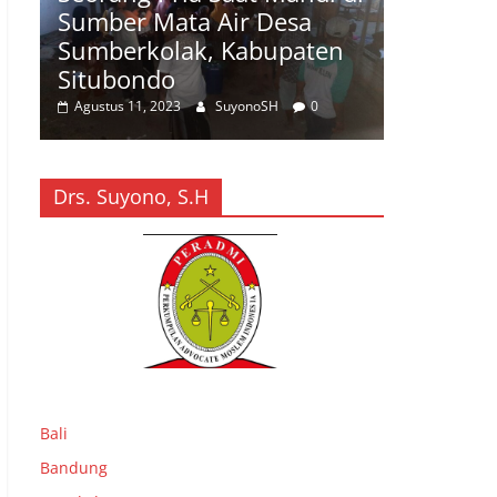
Sumber Mata Air Desa
Sumber 
Sumberkolak, Kabupaten
Sumberk
Situbondo
Situbon
Agustus 11, 2023
SuyonoSH
0
Agustus 11,
Drs. Suyono, S.H
Bali
Bandung