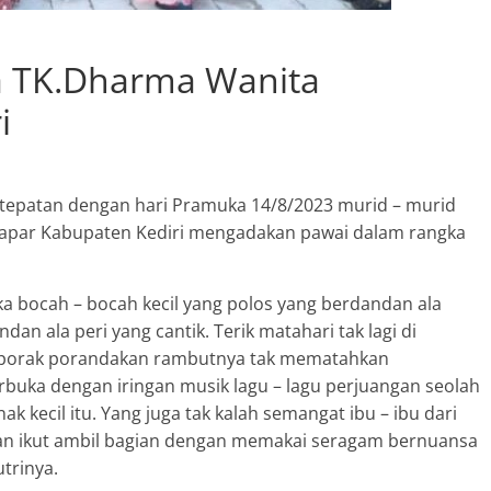
Sumber Mata Air Desa
Sumberkolak, Kabupaten
a TK.Dharma Wanita
Situbondo
Agustus 11, 2023
SuyonoSH
0
i
tepatan dengan hari Pramuka 14/8/2023 murid – murid
apar Kabupaten Kediri mengadakan pawai dalam rangka
ka bocah – bocah kecil yang polos yang berdandan ala
dan ala peri yang cantik. Terik matahari tak lagi di
mporak porandakan rambutnya tak mematahkan
buka dengan iringan musik lagu – lagu perjuangan seolah
k kecil itu. Yang juga tak kalah semangat ibu – ibu dari
an ikut ambil bagian dengan memakai seragam bernuansa
trinya.