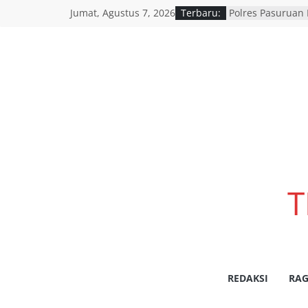
Jumat, Agustus 7, 2026
Terbaru:
Polres Pasuruan 
Penyidik Polsek 
Efektivitas dan 
Penyidikan
SATLANTAS POL
DORONG PERCEP
LANJUT HASIL RA
BERSAMA INSTAN
Polres Pasuruan
Penanganan Kasu
2017 Telah Tunt
Berkekuatan Hu
Pemerintah Provi
T
resmi menggelar
pemutihan dan 
daerah di seluru
wilayah Jatim
Siswi SMAN 1 Ke
Lomba Voice Ove
REDAKSI
RAG