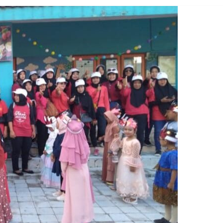
Breaking news
Ragam
Peristiwa
Situbondo
Tragedi Meninggalnya
Seorang Pria Saat Mandi 