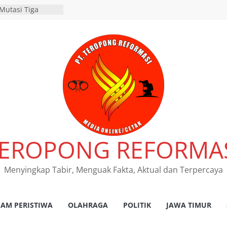
Mutasi Tiga
Beji Demi
Kelancaran Proses
RES NGANJUK
ATAN TINDAK
PAT FKLL
SI TERKAIT
 Tegaskan
s Laka Lantas
as dan
kum Tetap
nsi Jawa Timur
EROPONG REFORMA
 program
pembebasan pajak
h kantor Samsat
Menyingkap Tabir, Menguak Fakta, Aktual dan Terpercaya
damean Juara I
r HPN 2026 Gresik
AM PERISTIWA
OLAHRAGA
POLITIK
JAWA TIMUR