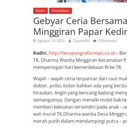
Kediri
Pendidikan
Gebyar Ceria Bersam
Minggiran Papar Kedir
Agustus 14, 2023
SuyonoSH
0 Komentar
Kediri
,
http://teropongreformasi.co.id
– Ber
TK. Dharma Wanita Minggiran Kecamatan P
memperingati hari kemerdekaan RI ke 78.
Wajah – wajah ceria terpancar dari raut mu
dokter, polisi, bidan bahkan ada yang berdan
hiraukan. Angin yang kencang kadang me
semangatnya. Dengan menaiki mobil bak ter
memberi kekuatan tersendiri pada anak – ana
wali murid TK.Dharma wanita Desa Minggir
merah putih dalam mendampingi putra – pu