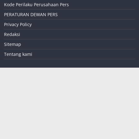
Kode Perilaku Perusahaan Pers
PERATURAN DEWAN PERS
Privacy Policy
Redaksi
Sitemap
Tentang kami
teropongreformasi
coid@gmail.com
085258824302
Jalan Widuri RT 01
RW 07
Desa Buduan
Kecamatan Suboh
Situbondo
,
Jawa
Timur
68354
INDONESIA