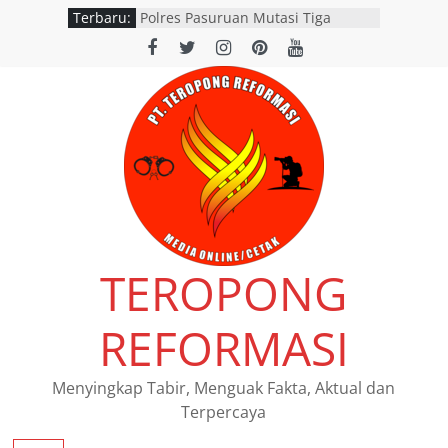
Terbaru:
Polres Pasuruan Mutasi Tiga
Penyidik Polsek Beji Demi
Efektivitas dan Kelancaran Proses
Penyidikan
SATLANTAS POLRES NGANJUK
DORONG PERCEPATAN TINDAK
LANJUT HASIL RAPAT FKLL
BERSAMA INSTANSI TERKAIT
Polres Pasuruan Tegaskan
Penanganan Kasus Laka Lantas
2017 Telah Tuntas dan
Berkekuatan Hukum Tetap
Pemerintah Provinsi Jawa Timur
TEROPONG
resmi menggelar program
pemutihan dan pembebasan pajak
daerah di seluruh kantor Samsat
REFORMASI
wilayah Jatim
Siswi SMAN 1 Kedamean Juara I
Lomba Voice Over HPN 2026 Gresik
Menyingkap Tabir, Menguak Fakta, Aktual dan
Terpercaya