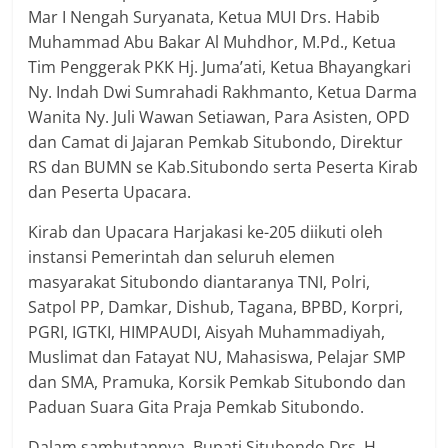
Mar I Nengah Suryanata, Ketua MUI Drs. Habib
Muhammad Abu Bakar Al Muhdhor, M.Pd., Ketua
Tim Penggerak PKK Hj. Juma’ati, Ketua Bhayangkari
Ny. Indah Dwi Sumrahadi Rakhmanto, Ketua Darma
Wanita Ny. Juli Wawan Setiawan, Para Asisten, OPD
dan Camat di Jajaran Pemkab Situbondo, Direktur
RS dan BUMN se Kab.Situbondo serta Peserta Kirab
dan Peserta Upacara.
Kirab dan Upacara Harjakasi ke-205 diikuti oleh
instansi Pemerintah dan seluruh elemen
masyarakat Situbondo diantaranya TNI, Polri,
Satpol PP, Damkar, Dishub, Tagana, BPBD, Korpri,
PGRI, IGTKI, HIMPAUDI, Aisyah Muhammadiyah,
Muslimat dan Fatayat NU, Mahasiswa, Pelajar SMP
dan SMA, Pramuka, Korsik Pemkab Situbondo dan
Paduan Suara Gita Praja Pemkab Situbondo.
Dalam sambutannya, Bupati Situbondo Drs. H.