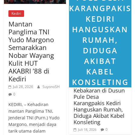
Kediri
Mantan
Panglima TNI
Yudo Margono
Semarakkan
Nobar Wayang
Kulit HUT
AKABRI ’88 di
Kediri
Juli 28, 2026
SuyonoSH
Kebakaran di Dusun
0
Pule Desa
Karangpakis Kediri
KEDIRI, – Kehadiran
Hanguskan Rumah,
mantan Panglima TNI,
Diduga Akibat Kabel
Jenderal TNI (Purn.) Yudo
Konsleting
Margono, menjadi daya
0
Juli 18, 2026
tarik utama dalam