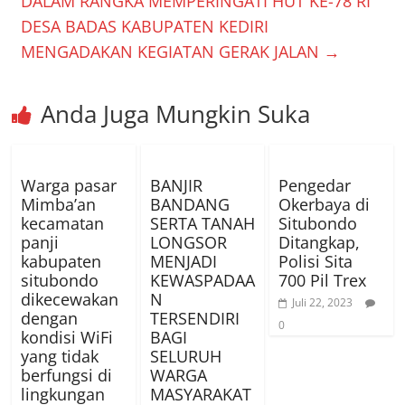
DALAM RANGKA MEMPERINGATI HUT KE-78 RI
DESA BADAS KABUPATEN KEDIRI
MENGADAKAN KEGIATAN GERAK JALAN
→
Anda Juga Mungkin Suka
Warga pasar
BANJIR
Pengedar
Mimba’an
BANDANG
Okerbaya di
kecamatan
SERTA TANAH
Situbondo
panji
LONGSOR
Ditangkap,
kabupaten
MENJADI
Polisi Sita
situbondo
KEWASPADAA
700 Pil Trex
dikecewakan
N
Juli 22, 2023
dengan
TERSENDIRI
0
kondisi WiFi
BAGI
yang tidak
SELURUH
berfungsi di
WARGA
lingkungan
MASYARAKAT