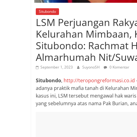
Situbondo
LSM Perjuangan Rakya
Kelurahan Mimbaan, 
Situbondo: Rachmat H
Almarhumah Nit/Suwa
September 1, 2023
SuyonoSH
0 Komentar
Situbondo
,
http://teropongreformasi.co.id
adanya praktik mafia tanah di Kelurahan 
kasus ini, LSM tersebut mengawal hak wari
yang sebelumnya atas nama Pak Burian, ana