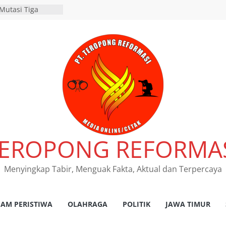
Mutasi Tiga
Beji Demi
Kelancaran Proses
RES NGANJUK
ATAN TINDAK
PAT FKLL
SI TERKAIT
 Tegaskan
s Laka Lantas
as dan
kum Tetap
nsi Jawa Timur
EROPONG REFORMA
 program
pembebasan pajak
h kantor Samsat
Menyingkap Tabir, Menguak Fakta, Aktual dan Terpercaya
damean Juara I
r HPN 2026 Gresik
AM PERISTIWA
OLAHRAGA
POLITIK
JAWA TIMUR