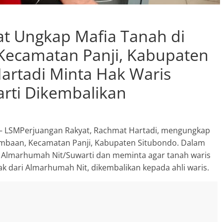
Sumber Mata Air Desa
Sumberkolak, Kabupaten
t Ungkap Mafia Tanah di
Situbondo
Agustus 11, 2023
SuyonoSH
0
Kecamatan Panji, Kabupaten
artadi Minta Hak Waris
rti Dikembalikan
– LSMPerjuangan Rakyat, Rachmat Hartadi, mengungkap
Mimbaan, Kecamatan Panji, Kabupaten Situbondo. Dalam
s Almarhumah Nit/Suwarti dan meminta agar tanah waris
k dari Almarhumah Nit, dikembalikan kepada ahli waris.