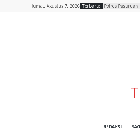
Jumat, Agustus 7, 2026
Terbaru:
Polres Pasuruan 
Penyidik Polsek 
Efektivitas dan 
Penyidikan
SATLANTAS POL
DORONG PERCEP
LANJUT HASIL RA
BERSAMA INSTAN
Polres Pasuruan
Penanganan Kasu
2017 Telah Tunt
Berkekuatan Hu
Pemerintah Provi
T
resmi menggelar
pemutihan dan 
daerah di seluru
wilayah Jatim
Siswi SMAN 1 Ke
Lomba Voice Ove
REDAKSI
RAG