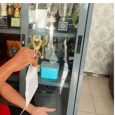
Breaking news
Ragam
Peristiwa
Situbondo
Tragedi Meninggalnya
Seorang Pria Saat Mandi 