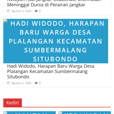
Meninggal Dunia di Perairan Jangkar
0
Agustus 3, 2026
Hadi Widodo, Harapan Baru Warga Desa
Plalangan Kecamatan Sumbermalang
Situbondo
0
Agustus 2, 2026
Kediri