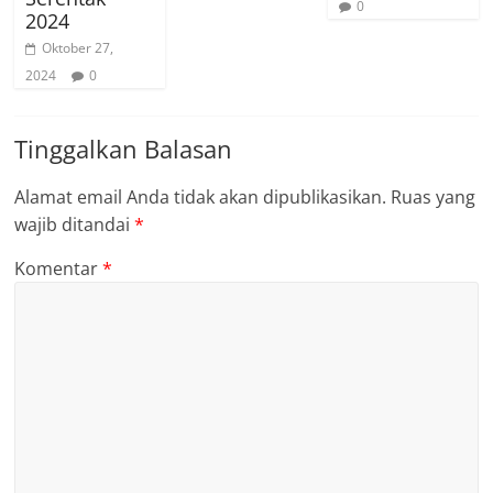
0
2024
Oktober 27,
2024
0
Tinggalkan Balasan
Alamat email Anda tidak akan dipublikasikan.
Ruas yang
wajib ditandai
*
Komentar
*