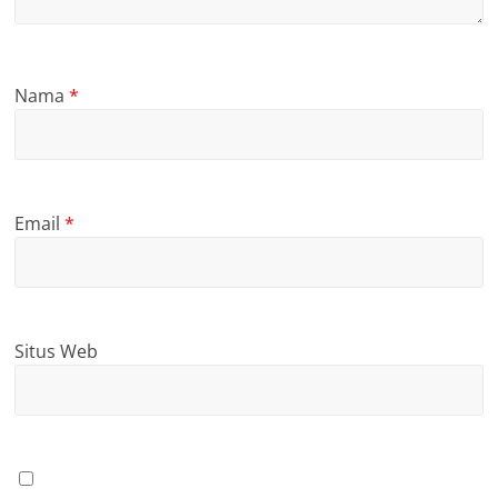
Nama
*
Email
*
Situs Web