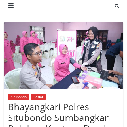
Situbondo
Sosial
Bhayangkari Polres
Situbondo Sumbangkan