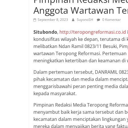
Anggota Wartawan Te
September 8, 2023
SuyonoSH
0 Komentar
Situbondo
,
http://teropongreformasi.co.id
kondusifitas wilayah ke depan, terutama di
melibatkan Ndan Ramil 0823/11 Besuki, Pim
wartawan Teropong Reformasi. Pertemuan 
meningkatkan ketertiban dan keamanan di wi
Dalam pertemuan tersebut, DANRAMIL 0823
pihak kecamatan dan media dalam mencipta
menggarisbawahi peran penting media dal
kepada masyarakat.
Pimpinan Redaksi Media Teropong Reforma
menyambut baik kerja sama tersebut dan
kecamatan dalam menciptakan lingkungan 
mereka dalam menyajikan berita yang fakt