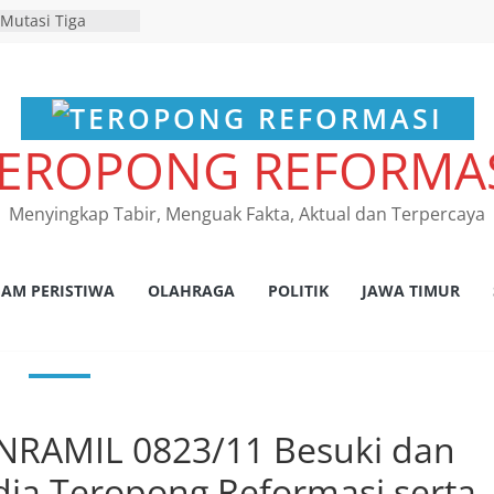
 Mutasi Tiga
Beji Demi
Kelancaran Proses
RES NGANJUK
ATAN TINDAK
EROPONG REFORMA
PAT FKLL
SI TERKAIT
 Tegaskan
Menyingkap Tabir, Menguak Fakta, Aktual dan Terpercaya
s Laka Lantas
as dan
kum Tetap
insi Jawa Timur
AM PERISTIWA
OLAHRAGA
POLITIK
JAWA TIMUR
r program
pembebasan pajak
uh kantor Samsat
damean Juara I
r HPN 2026 Gresik
NRAMIL 0823/11 Besuki dan
ia Teropong Reformasi serta