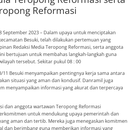
ropong Reformasi
Breaking news
Ragam
Peristiwa
Situbondo
8 September 2023 – Dalam upaya untuk menciptakan
Tragedi Meninggalnya
 kecamatan Besuki, telah dilakukan pertemuan yang
pinan Redaksi Media Teropong Reformasi, serta anggota
Seorang Pria Saat Mandi 
ini bertujuan untuk membahas langkah-langkah guna
Sumber Mata Air Desa
layah tersebut. Sekitar pukul 08 : 00
Sumberkolak, Kabupaten
Situbondo
/11 Besuki menyampaikan pentingnya kerja sama antara
Agustus 11, 2023
SuyonoSH
0
kan situasi yang aman dan kondusif. Danramil juga
am menyampaikan informasi yang akurat dan terpercaya
si dan anggota wartawan Teropong Reformasi
 berkomitmen untuk mendukung upaya pemerintah dan
yang aman dan tertib. Mereka juga menegaskan komitmen
ual dan berimbang guna memberikan informasi yang