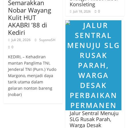
Semarakkan
Konsleting
Nobar Wayang
0
Juli 18, 2026
Kulit HUT
AKABRI ’88 di
Kediri
Juli 28, 2026
SuyonoSH
0
KEDIRI, – Kehadiran
mantan Panglima TNI,
Jenderal TNI (Purn.) Yudo
Margono, menjadi daya
tarik utama dalam
gelaran nonton bareng
(nobar)
Jalur Sentral Menuju
SLG Rusak Parah,
Warga Desak