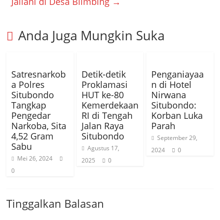
Jailani di Desa Blimbing
→
Anda Juga Mungkin Suka
Satresnarkob
Detik-detik
Penganiayaa
a Polres
Proklamasi
n di Hotel
Situbondo
HUT ke-80
Nirwana
Tangkap
Kemerdekaan
Situbondo:
Pengedar
RI di Tengah
Korban Luka
Narkoba, Sita
Jalan Raya
Parah
4,52 Gram
Situbondo
September 29,
Sabu
Agustus 17,
2024
0
Mei 26, 2024
2025
0
0
Tinggalkan Balasan