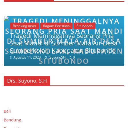
Breaking news
Ragam Peristiwa
Situbondo
Tragedi Meninggalnya Seorang Pria
Saat Mandi di Sumber Mata Air Desa
Sumberkolak, Kabupaten Situbondo
Agustus 11, 2023
SuyonoSH
0
Drs. Suyono, S.H
Bali
Bandung