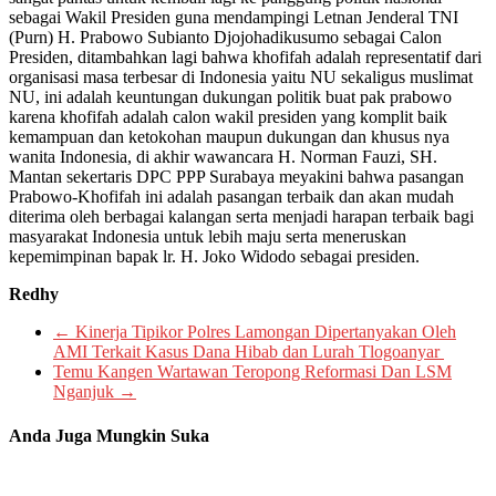
sebagai Wakil Presiden guna mendampingi Letnan Jenderal TNI
(Purn) H. Prabowo Subianto Djojohadikusumo sebagai Calon
Presiden, ditambahkan lagi bahwa khofifah adalah representatif dari
organisasi masa terbesar di Indonesia yaitu NU sekaligus muslimat
NU, ini adalah keuntungan dukungan politik buat pak prabowo
karena khofifah adalah calon wakil presiden yang komplit baik
kemampuan dan ketokohan maupun dukungan dan khusus nya
wanita Indonesia, di akhir wawancara H. Norman Fauzi, SH.
Mantan sekertaris DPC PPP Surabaya meyakini bahwa pasangan
Prabowo-Khofifah ini adalah pasangan terbaik dan akan mudah
diterima oleh berbagai kalangan serta menjadi harapan terbaik bagi
masyarakat Indonesia untuk lebih maju serta meneruskan
kepemimpinan bapak lr. H. Joko Widodo sebagai presiden.
Redhy
←
Kinerja Tipikor Polres Lamongan Dipertanyakan Oleh
AMI Terkait Kasus Dana Hibab dan Lurah Tlogoanyar
Temu Kangen Wartawan Teropong Reformasi Dan LSM
Nganjuk
→
Anda Juga Mungkin Suka