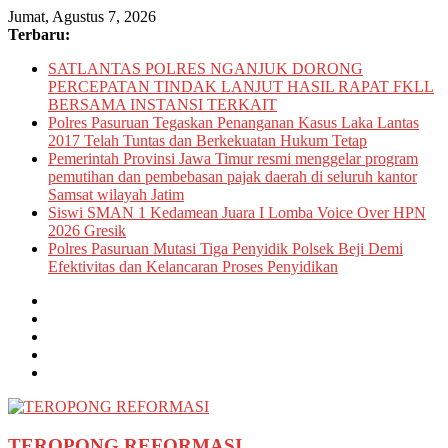
Skip
Jumat, Agustus 7, 2026
to
Terbaru:
content
SATLANTAS POLRES NGANJUK DORONG
PERCEPATAN TINDAK LANJUT HASIL RAPAT FKLL
BERSAMA INSTANSI TERKAIT
Polres Pasuruan Tegaskan Penanganan Kasus Laka Lantas
2017 Telah Tuntas dan Berkekuatan Hukum Tetap
Pemerintah Provinsi Jawa Timur resmi menggelar program
pemutihan dan pembebasan pajak daerah di seluruh kantor
Samsat wilayah Jatim
Siswi SMAN 1 Kedamean Juara I Lomba Voice Over HPN
2026 Gresik
Polres Pasuruan Mutasi Tiga Penyidik Polsek Beji Demi
Efektivitas dan Kelancaran Proses Penyidikan
TEROPONG REFORMASI