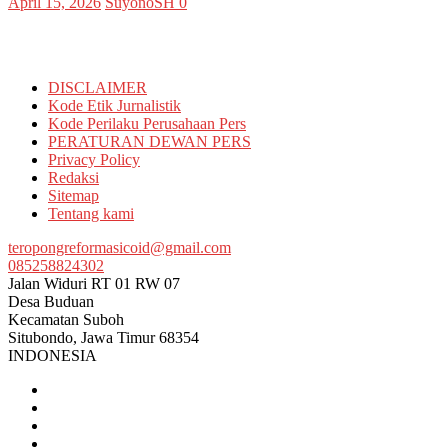
April 15, 2026
SuyonoSH
0
Informasi
DISCLAIMER
Kode Etik Jurnalistik
Kode Perilaku Perusahaan Pers
PERATURAN DEWAN PERS
Privacy Policy
Redaksi
Sitemap
Tentang kami
teropongreformasicoid@gmail.com
085258824302
Jalan Widuri RT 01 RW 07
Desa Buduan
Kecamatan Suboh
Situbondo
,
Jawa Timur
68354
INDONESIA