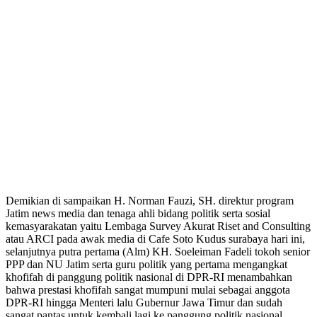
Demikian di sampaikan H. Norman Fauzi, SH. direktur program
Jatim news media dan tenaga ahli bidang politik serta sosial
kemasyarakatan yaitu Lembaga Survey Akurat Riset and Consulting
atau ARCI pada awak media di Cafe Soto Kudus surabaya hari ini,
selanjutnya putra pertama (Alm) KH. Soeleiman Fadeli tokoh senior
PPP dan NU Jatim serta guru politik yang pertama mengangkat
khofifah di panggung politik nasional di DPR-RI menambahkan
bahwa prestasi khofifah sangat mumpuni mulai sebagai anggota
DPR-RI hingga Menteri lalu Gubernur Jawa Timur dan sudah
sangat pantas untuk kembali lagi ke panggung politik nasional