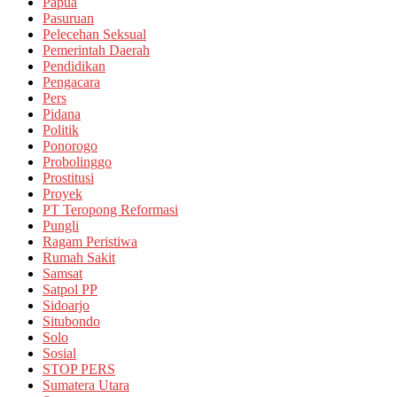
Papua
Pasuruan
Pelecehan Seksual
Pemerintah Daerah
Pendidikan
Pengacara
Pers
Pidana
Politik
Ponorogo
Probolinggo
Prostitusi
Proyek
PT Teropong Reformasi
Pungli
Ragam Peristiwa
Rumah Sakit
Samsat
Satpol PP
Sidoarjo
Situbondo
Solo
Sosial
STOP PERS
Sumatera Utara