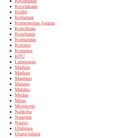
Kecamatan
Kecelakaan
Kediri
Kemenag
Kementerian Agama
Kepolisian
Kesehatan
Komunitas
Korupsi
Koruptor
KPU
Lamongan
Madiun
Madura
Magetan
Malang
Maluku
Medan
Miras
Mojokerto
Narkoba
Nganjuk
Ngawi
Olahraga
Orang hilang