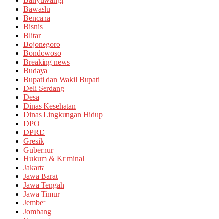
Banyuwangi
Bawaslu
Bencana
Bisnis
Blitar
Bojonegoro
Bondowoso
Breaking news
Budaya
Bupati dan Wakil Bupati
Deli Serdang
Desa
Dinas Kesehatan
Dinas Lingkungan Hidup
DPO
DPRD
Gresik
Gubernur
Hukum & Kriminal
Jakarta
Jawa Barat
Jawa Tengah
Jawa Timur
Jember
Jombang