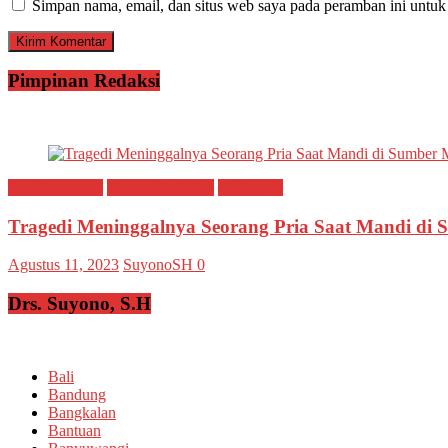
Simpan nama, email, dan situs web saya pada peramban ini untuk
Pimpinan Redaksi
Breaking news
Ragam Peristiwa
Situbondo
Tragedi Meninggalnya Seorang Pria Saat Mandi di
Agustus 11, 2023
SuyonoSH
0
Drs. Suyono, S.H
Bali
Bandung
Bangkalan
Bantuan