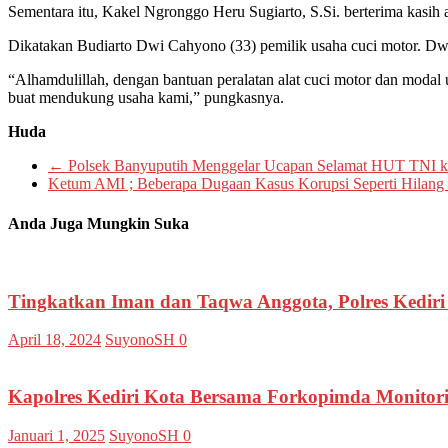
Sementara itu, Kakel Ngronggo Heru Sugiarto, S.Si. berterima kasih 
Dikatakan Budiarto Dwi Cahyono (33) pemilik usaha cuci motor. Dwi 
“Alhamdulillah, dengan bantuan peralatan alat cuci motor dan modal u
buat mendukung usaha kami,” pungkasnya.
Huda
←
Polsek Banyuputih Menggelar Ucapan Selamat HUT
Ketum AMI ; Beberapa Dugaan Kasus Korupsi Seperti Hilang 
Anda Juga Mungkin Suka
Tingkatkan Iman dan Taqwa Anggota, Polres Kedi
April 18, 2024
SuyonoSH
0
Kapolres Kediri Kota Bersama Forkopimda Monitor
Januari 1, 2025
SuyonoSH
0