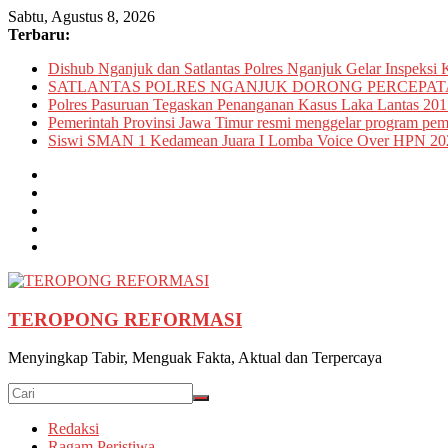
Skip
Sabtu, Agustus 8, 2026
to
Terbaru:
content
Dishub Nganjuk dan Satlantas Polres Nganjuk Gelar Inspeksi K
SATLANTAS POLRES NGANJUK DORONG PERCEPATA
Polres Pasuruan Tegaskan Penanganan Kasus Laka Lantas 201
Pemerintah Provinsi Jawa Timur resmi menggelar program pemu
Siswi SMAN 1 Kedamean Juara I Lomba Voice Over HPN 20
TEROPONG REFORMASI
Menyingkap Tabir, Menguak Fakta, Aktual dan Terpercaya
Redaksi
Ragam Peristiwa