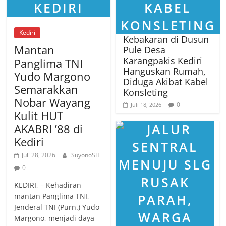
Kediri
Kebakaran di Dusun
Mantan
Pule Desa
Karangpakis Kediri
Panglima TNI
Hanguskan Rumah,
Yudo Margono
Diduga Akibat Kabel
Semarakkan
Konsleting
Nobar Wayang
0
Juli 18, 2026
Kulit HUT
AKABRI ’88 di
Kediri
Juli 28, 2026
SuyonoSH
0
KEDIRI, – Kehadiran
mantan Panglima TNI,
Jenderal TNI (Purn.) Yudo
Margono, menjadi daya