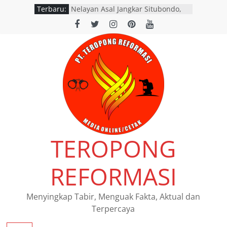
Terbaru:
Nelayan Asal Jangkar Situbondo,
Ditemukan Meninggal Dunia di
Perairan Jangkar
Polres Pasuruan Mutasi Tiga
Penyidik Polsek Beji Demi
Efektivitas dan Kelancaran Proses
Penyidikan
Tiga Rumah Hangus Terbakar Di
Desa Pokaan Panji Situbondo
Polres Pasuruan Nonjobkan
Anggota Reskrim Polsek Beji, Wujud
Komitmen Transparansi
Penanganan Dugaan Penganiayaan
TEROPONG
Polres Situbondo Tangkap
Pembobol Rumah di Jangkar,
Pelaku Gasak Uang Rp18 Juta
REFORMASI
Menyingkap Tabir, Menguak Fakta, Aktual dan
Terpercaya