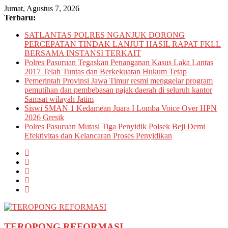
Skip
Jumat, Agustus 7, 2026
to
Terbaru:
content
SATLANTAS POLRES NGANJUK DORONG
PERCEPATAN TINDAK LANJUT HASIL RAPAT FKLL
BERSAMA INSTANSI TERKAIT
Polres Pasuruan Tegaskan Penanganan Kasus Laka Lantas
2017 Telah Tuntas dan Berkekuatan Hukum Tetap
Pemerintah Provinsi Jawa Timur resmi menggelar program
pemutihan dan pembebasan pajak daerah di seluruh kantor
Samsat wilayah Jatim
Siswi SMAN 1 Kedamean Juara I Lomba Voice Over HPN
2026 Gresik
Polres Pasuruan Mutasi Tiga Penyidik Polsek Beji Demi
Efektivitas dan Kelancaran Proses Penyidikan
TEROPONG REFORMASI