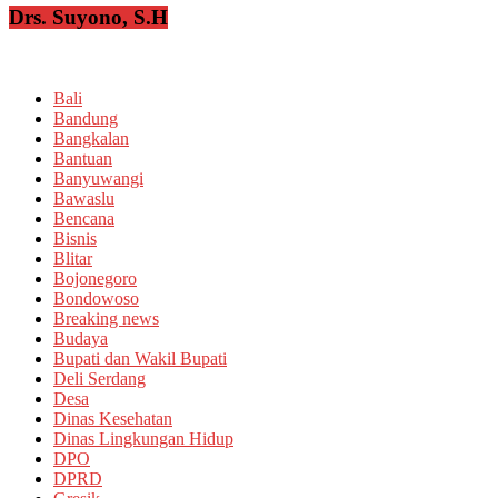
Drs. Suyono, S.H
Bali
Bandung
Bangkalan
Bantuan
Banyuwangi
Bawaslu
Bencana
Bisnis
Blitar
Bojonegoro
Bondowoso
Breaking news
Budaya
Bupati dan Wakil Bupati
Deli Serdang
Desa
Dinas Kesehatan
Dinas Lingkungan Hidup
DPO
DPRD