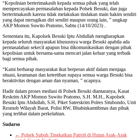
“Kepolisian berterimakasih kepada semua pihak yang telah
mempercayakan permasalahan kepada Polsek Besuki, dan juga
berterimakasih karena tidak melakukan tindakan main hakim sendiri
yang dapat merugikan diri sendiri maupun orang lain, ” ungkap
AKP Momon Suwito Pratomo, Sabtu (14/10/2023) .
Sementara itu, Kapolsek Besuki Iptu Abdullah mengharapkan
kepada seluruh masyarakat khususnya warga Besuki apabila ada
permasalahan sekecil apapun bisa dikomunikasikan dengan pihak
kepolisian untuk bersama-sama mencari jalan keluar yang terbaik
bagi semua pihak.
“Kami berharap masyarakat ikut berperan aktif dalam menjaga
situasi, keamanan dan ketertiban supaya semua warga Besuki bisa
beraktivitas dengan aman dan nyaman, ” ucapnya.
Hadir dalam proses mediasi di Polsek Besuki diantaranya, Kasat
Reskrim AKP Momon Suwito Pratomo, S.H. M.H., Kapolsek
Besuki Iptu Abdullah, S.H, Piket Satreskrim Polres Situbondo, Unit
Resmob Wilayah Barat, Polisi RW, Bhabinkamtibmas dan pihak
yang terlibat dalam perkelahian.
Sudarso
←
Polsek Suboh Tingkatkan Patroli di Hutan Arak-Arak