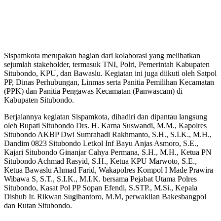
Sispamkota merupakan bagian dari kolaborasi yang melibatkan
sejumlah stakeholder, termasuk TNI, Polri, Pemerintah Kabupaten
Situbondo, KPU, dan Bawaslu. Kegiatan ini juga diikuti oleh Satpol
PP, Dinas Perhubungan, Linmas serta Panitia Pemilihan Kecamatan
(PPK) dan Panitia Pengawas Kecamatan (Panwascam) di
Kabupaten Situbondo.
Berjalannya kegiatan Sispamkota, dihadiri dan dipantau langsung
oleh Bupati Situbondo Drs. H. Karna Suswandi, M.M., Kapolres
Situbondo AKBP Dwi Sumrahadi Rakhmanto, S.H., S.I.K., M.H.,
Dandim 0823 Situbondo Letkol Inf Bayu Anjas Asmoro, S.E.,
Kajari Situbondo Ginanjar Cahya Permana, S.H., M.H., Ketua PN
Situbondo Achmad Rasyid, S.H., Ketua KPU Marwoto, S.E.,
Ketua Bawaslu Ahmad Farid, Wakapolres Kompol I Made Prawira
Wibawa S, S.T., S.I.K., M.I.K. bersama Pejabat Utama Polres
Situbondo, Kasat Pol PP Sopan Efendi, S.STP., M.Si., Kepala
Dishub Ir. Rikwan Sugihantoro, M.M, perwakilan Bakesbangpol
dan Rutan Situbondo.