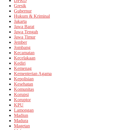
DPRD
Gresik
Gubernur
Hukum & Kriminal
Jakarta
Jawa Barat
Jawa Tengah
Jawa Timur
Jember
Jombang
Kecamatan
Kecelakaan
Kediri
Kemenag
Kementerian Agama
Kepolisian
Kesehatan
Komunitas
Korupsi
Koruptor
KPU
Lamongan
Madiun
Madura
Magetan