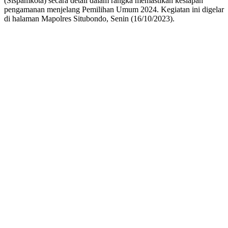
(Sispamkota) secara detail dalam rangka memastikan kesiapan
pengamanan menjelang Pemilihan Umum 2024. Kegiatan ini digelar
di halaman Mapolres Situbondo, Senin (16/10/2023).