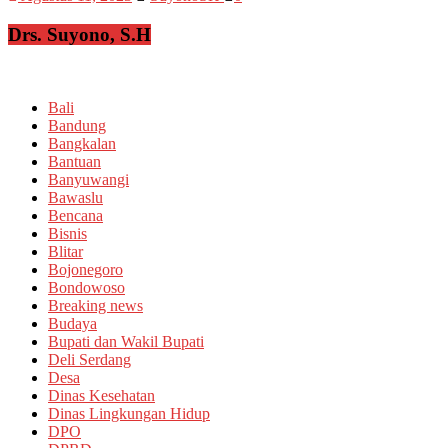
Drs. Suyono, S.H
Bali
Bandung
Bangkalan
Bantuan
Banyuwangi
Bawaslu
Bencana
Bisnis
Blitar
Bojonegoro
Bondowoso
Breaking news
Budaya
Bupati dan Wakil Bupati
Deli Serdang
Desa
Dinas Kesehatan
Dinas Lingkungan Hidup
DPO