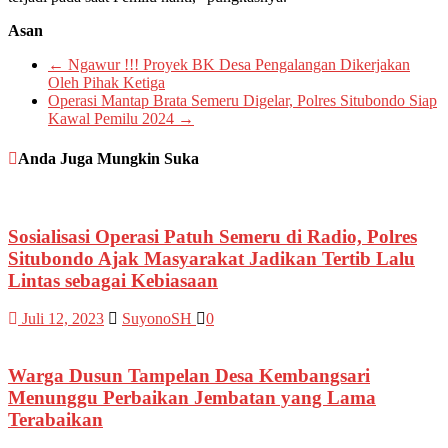
Asan
←
Ngawur !!! Proyek BK Desa Pengalangan Dikerjakan
Oleh Pihak Ketiga
Operasi Mantap Brata Semeru Digelar, Polres Situbondo Siap
Kawal Pemilu 2024
→
Anda Juga Mungkin Suka
Sosialisasi Operasi Patuh Semeru di Radio, Polres
Situbondo Ajak Masyarakat Jadikan Tertib Lalu
Lintas sebagai Kebiasaan
Juli 12, 2023
SuyonoSH
0
Warga Dusun Tampelan Desa Kembangsari
Menunggu Perbaikan Jembatan yang Lama
Terabaikan