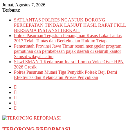
Skip
Jumat, Agustus 7, 2026
to
Terbaru:
content
SATLANTAS POLRES NGANJUK DORONG
PERCEPATAN TINDAK LANJUT HASIL RAPAT FKLL
BERSAMA INSTANSI TERKAIT
Polres Pasuruan Tegaskan Penanganan Kasus Laka Lantas
2017 Telah Tuntas dan Berkekuatan Hukum Tetap
Pemerintah Provinsi Jawa Timur resmi menggelar program
pemutihan dan pembebasan pajak daerah di seluruh kantor
Samsat wilayah Jatim
Siswi SMAN 1 Kedamean Juara I Lomba Voice Over HPN
2026 Gresik
Polres Pasuruan Mutasi Tiga Penyidik Polsek Beji Demi
Efektivitas dan Kelancaran Proses Penyidikan
TEROPONG REFORMASI