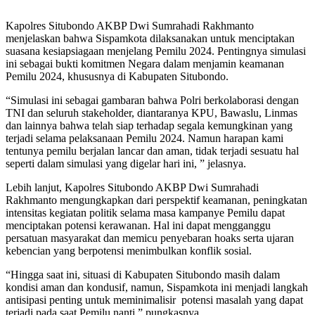
Kapolres Situbondo AKBP Dwi Sumrahadi Rakhmanto
menjelaskan bahwa Sispamkota dilaksanakan untuk menciptakan
suasana kesiapsiagaan menjelang Pemilu 2024. Pentingnya simulasi
ini sebagai bukti komitmen Negara dalam menjamin keamanan
Pemilu 2024, khususnya di Kabupaten Situbondo.
“Simulasi ini sebagai gambaran bahwa Polri berkolaborasi dengan
TNI dan seluruh stakeholder, diantaranya KPU, Bawaslu, Linmas
dan lainnya bahwa telah siap terhadap segala kemungkinan yang
terjadi selama pelaksanaan Pemilu 2024. Namun harapan kami
tentunya pemilu berjalan lancar dan aman, tidak terjadi sesuatu hal
seperti dalam simulasi yang digelar hari ini, ” jelasnya.
Lebih lanjut, Kapolres Situbondo AKBP Dwi Sumrahadi
Rakhmanto mengungkapkan dari perspektif keamanan, peningkatan
intensitas kegiatan politik selama masa kampanye Pemilu dapat
menciptakan potensi kerawanan. Hal ini dapat mengganggu
persatuan masyarakat dan memicu penyebaran hoaks serta ujaran
kebencian yang berpotensi menimbulkan konflik sosial.
“Hingga saat ini, situasi di Kabupaten Situbondo masih dalam
kondisi aman dan kondusif, namun, Sispamkota ini menjadi langkah
antisipasi penting untuk meminimalisir potensi masalah yang dapat
terjadi pada saat Pemilu nanti,” pungkasnya.