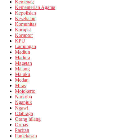
Kemenag
Kementerian Agama
Kepolisian
Kesehatan
Komunitas
Korupsi
Koruptor
KPU
Lamongan
Madiun
Madura
Magetan
Malang
Maluku
Medan
Miras
Mojokerto
Narkoba
Nganjuk
Ngawi
Olahraga
Orang hilang
Ormas
Pacitan
Pamekasan