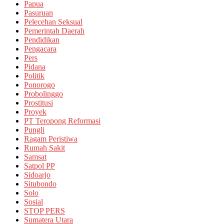
Papua
Pasuruan
Pelecehan Seksual
Pemerintah Daerah
Pendidikan
Pengacara
Pers
Pidana
Politik
Ponorogo
Probolinggo
Prostitusi
Proyek
PT Teropong Reformasi
Pungli
Ragam Peristiwa
Rumah Sakit
Samsat
Satpol PP
Sidoarjo
Situbondo
Solo
Sosial
STOP PERS
Sumatera Utara