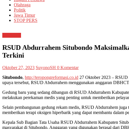
Olahraga
Politik
Jawa Timur
STOP PERS
Situbondo
RSUD Abdurrahem Situbondo Maksimalkan
Terkini
Oktober 27, 2023
SuyonoSH
0 Komentar
Situbondo
,
http://teropongreformasi.co.id
27 Oktober 2023 – RSUD Ab
upaya tersebut, RSUD Abdurrahem menggunakan anggaran DBHCT un
Gedung baru yang sedang dibangun di RSUD Abdurrahem Kabupaten S
melakukan perekaman medis yang penting untuk memberikan pelayan
Selain pembangunan gedung rekam medis, RSUD Abdurrahem juga tela
memberikan terapi oksigen hiperbarik yang dapat membantu dalam pe
Kepala Sub Bagian Tata Usaha RSUD Abdurrahem Kabupaten Situbond
masyarakat di Situbondo. Anggaran yang digunakan berasal dari DB