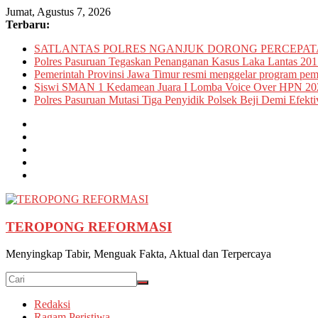
Skip
Jumat, Agustus 7, 2026
to
Terbaru:
content
SATLANTAS POLRES NGANJUK DORONG PERCEPATA
Polres Pasuruan Tegaskan Penanganan Kasus Laka Lantas 201
Pemerintah Provinsi Jawa Timur resmi menggelar program pemu
Siswi SMAN 1 Kedamean Juara I Lomba Voice Over HPN 20
Polres Pasuruan Mutasi Tiga Penyidik Polsek Beji Demi Efekti
TEROPONG REFORMASI
Menyingkap Tabir, Menguak Fakta, Aktual dan Terpercaya
Redaksi
Ragam Peristiwa