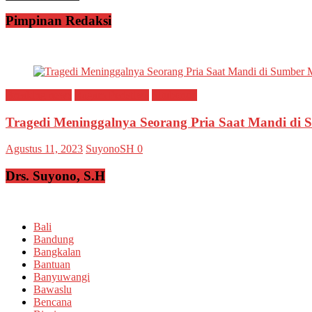
Pimpinan Redaksi
Breaking news
Ragam Peristiwa
Situbondo
Tragedi Meninggalnya Seorang Pria Saat Mandi di
Agustus 11, 2023
SuyonoSH
0
Drs. Suyono, S.H
Bali
Bandung
Bangkalan
Bantuan
Banyuwangi
Bawaslu
Bencana