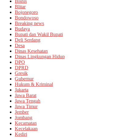
Bisnis
Blitar
Bojonegoro
Bondowoso
Breaking news
Budaya
Bupati dan Wakil Bupati
Deli Serdang
Desa
Dinas Kesehatan
Dinas Lingkungan Hidup
DPO
DPRD
Gresik
Gubernur
Hukum & Kriminal
Jakarta
Jawa Barat
Jawa Tengah
Jawa Timur
Jember
Jombang
Kecamatan
Kecelakaan
Kediri