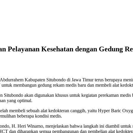
 Pelayanan Kesehatan dengan Gedung Re
durrahem Kabupaten Situbondo di Jawa Timur terus berupaya mening
tuk membangun gedung rekam medis baru dan membeli alat kedokter
itubondo akan digunakan khusus untuk kegiatan perekaman medis ba
an yang optimal.
h membeli sebuah alat kedokteran canggih, yaitu Hyper Baric Oxyge
mulihan beberapa kondisi medis.
o, H. Heri Winarno, menjelaskan bahwa langkah ini diambil untuk m
HCT dan diharapkan semua pembangunan dan pembelian alat kedokteran