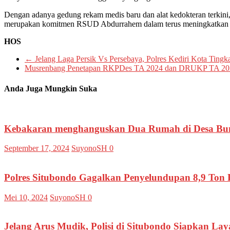
Dengan adanya gedung rekam medis baru dan alat kedokteran terkin
merupakan komitmen RSUD Abdurrahem dalam terus meningkatkan mu
HOS
←
Jelang Laga Persik Vs Persebaya, Polres Kediri Kota Tingk
Musrenbang Penetapan RKPDes TA 2024 dan DRUKP TA 2025 
Anda Juga Mungkin Suka
Kebakaran menghanguskan Dua Rumah di Desa Bun
September 17, 2024
SuyonoSH
0
Polres Situbondo Gagalkan Penyelundupan 8,9 Ton 
Mei 10, 2024
SuyonoSH
0
Jelang Arus Mudik, Polisi di Situbondo Siapkan La