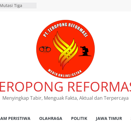
Mutasi Tiga
Beji Demi
Kelancaran Proses
RES NGANJUK
ATAN TINDAK
PAT FKLL
SI TERKAIT
 Tegaskan
s Laka Lantas
as dan
kum Tetap
nsi Jawa Timur
EROPONG REFORMA
 program
pembebasan pajak
h kantor Samsat
Menyingkap Tabir, Menguak Fakta, Aktual dan Terpercaya
damean Juara I
r HPN 2026 Gresik
AM PERISTIWA
OLAHRAGA
POLITIK
JAWA TIMUR