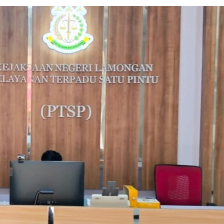
Breaking news
Ragam
Peristiwa
Situbondo
Tragedi Meninggalnya
Seorang Pria Saat Mandi 