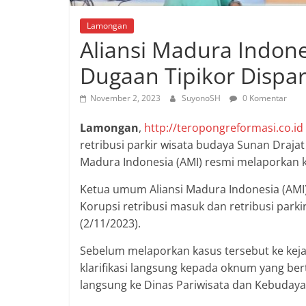
Lamongan
Aliansi Madura Indon
Dugaan Tipikor Disp
November 2, 2023
SuyonoSH
0 Komentar
Lamongan
,
http://teropongreformasi.co.id
retribusi parkir wisata budaya Sunan Draja
Madura Indonesia (AMI) resmi melaporkan 
Ketua umum Aliansi Madura Indonesia (AMI)
Korupsi retribusi masuk dan retribusi par
(2/11/2023).
Sebelum melaporkan kasus tersebut ke kej
klarifikasi langsung kepada oknum yang bert
langsung ke Dinas Pariwisata dan Kebuday