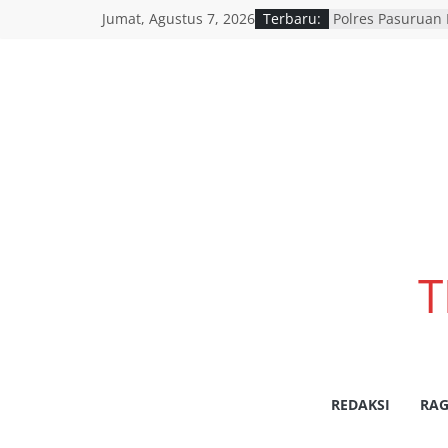
Jumat, Agustus 7, 2026
Terbaru:
Polres Pasuruan 
Penyidik Polsek 
Efektivitas dan 
Penyidikan
SATLANTAS POL
DORONG PERCEP
LANJUT HASIL RA
BERSAMA INSTAN
Polres Pasuruan
Penanganan Kasu
2017 Telah Tunt
Berkekuatan Hu
Pemerintah Provi
T
resmi menggelar
pemutihan dan 
daerah di seluru
wilayah Jatim
Siswi SMAN 1 Ke
Lomba Voice Ove
REDAKSI
RAG