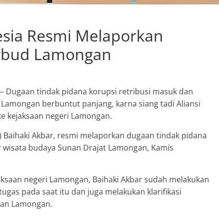
Sumber Mata Air Desa
Sumberkolak, Kabupaten
esia Resmi Melaporkan
Situbondo
Agustus 11, 2023
SuyonoSH
0
arbud Lamongan
– Dugaan tindak pidana korupsi retribusi masuk dan
t Lamongan berbuntut panjang, karna siang tadi Aliansi
ke kejaksaan negeri Lamongan.
 Baihaki Akbar, resmi melaporkan dugaan tindak pidana
kir wisata budaya Sunan Drajat Lamongan, Kamis
aksaan negeri Lamongan, Baihaki Akbar sudah melakukan
ugas pada saat itu dan juga melakukan klarifikasi
aan Lamongan.