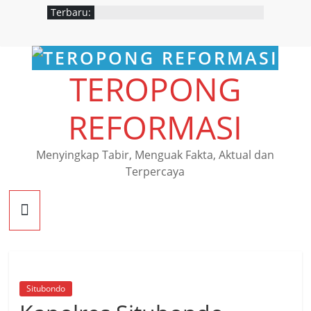
Skip
Terbaru:
to
content
TEROPONG
REFORMASI
Menyingkap Tabir, Menguak Fakta, Aktual dan
Terpercaya
Situbondo