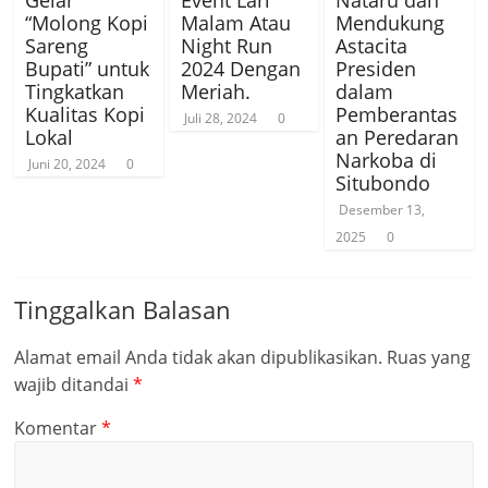
Gelar
Event Lari
Nataru dan
“Molong Kopi
Malam Atau
Mendukung
Sareng
Night Run
Astacita
Bupati” untuk
2024 Dengan
Presiden
Tingkatkan
Meriah.
dalam
Kualitas Kopi
Pemberantas
Juli 28, 2024
0
Lokal
an Peredaran
Narkoba di
Juni 20, 2024
0
Situbondo
Desember 13,
2025
0
Tinggalkan Balasan
Alamat email Anda tidak akan dipublikasikan.
Ruas yang
wajib ditandai
*
Komentar
*