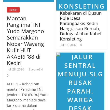
Kediri
Kebakaran di Dusun
Mantan
Pule Desa
Karangpakis Kediri
Panglima TNI
Hanguskan Rumah,
Yudo Margono
Diduga Akibat Kabel
Semarakkan
Konsleting
Nobar Wayang
0
Juli 18, 2026
Kulit HUT
AKABRI ’88 di
Kediri
Juli 28, 2026
SuyonoSH
0
KEDIRI, – Kehadiran
mantan Panglima TNI,
Jenderal TNI (Purn.) Yudo
Margono, menjadi daya
tarik utama dalam