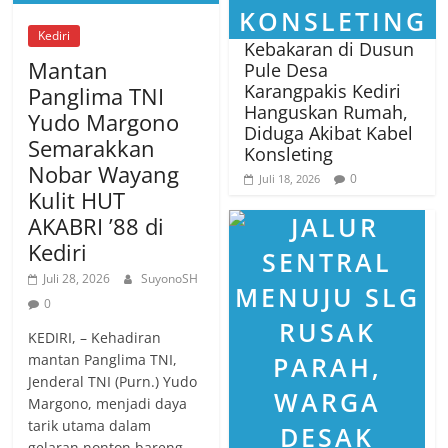
Kediri
Kebakaran di Dusun
Mantan
Pule Desa
Karangpakis Kediri
Panglima TNI
Hanguskan Rumah,
Yudo Margono
Diduga Akibat Kabel
Semarakkan
Konsleting
Nobar Wayang
0
Juli 18, 2026
Kulit HUT
AKABRI ’88 di
Kediri
Juli 28, 2026
SuyonoSH
0
KEDIRI, – Kehadiran
mantan Panglima TNI,
Jenderal TNI (Purn.) Yudo
Margono, menjadi daya
tarik utama dalam
gelaran nonton bareng