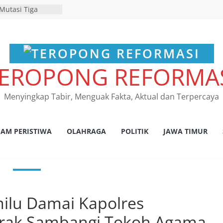
Mutasi Tiga
Beji Demi
Kelancaran Proses
RES NGANJUK
ATAN TINDAK
EROPONG REFORMA
PAT FKLL
SI TERKAIT
 Tegaskan
Menyingkap Tabir, Menguak Fakta, Aktual dan Terpercaya
s Laka Lantas
as dan
kum Tetap
nsi Jawa Timur
AM PERISTIWA
OLAHRAGA
POLITIK
JAWA TIMUR
 program
pembebasan pajak
h kantor Samsat
damean Juara I
r HPN 2026 Gresik
ilu Damai Kapolres
rak Sambangi Tokoh Agama