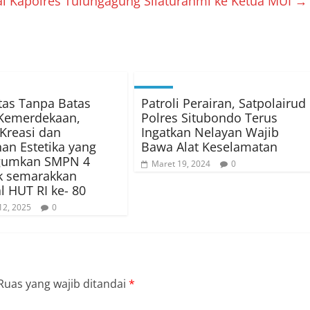
i Kapolres Tulungagung Silaturahmi ke Ketua MUI
→
itas Tanpa Batas
Patroli Perairan, Satpolairud
 Kemerdekaan,
Polres Situbondo Terus
 Kreasi dan
Ingatkan Nelayan Wajib
an Estetika yang
Bawa Alat Keselamatan
umkan SMPN 4
Maret 19, 2024
0
k semarakkan
l HUT RI ke- 80
12, 2025
0
Ruas yang wajib ditandai
*