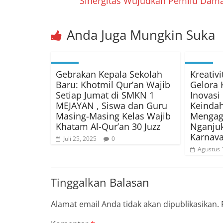
Sinergitas Wujudkan Pemilu Dama
Anda Juga Mungkin Suka
Gebrakan Kepala Sekolah
Kreativ
Baru: Khotmil Qur’an Wajib
Gelora
Setiap Jumat di SMKN 1
Inovasi
MEJAYAN , Siswa dan Guru
Keindah
Masing-Masing Kelas Wajib
Mengag
Khatam Al-Qur’an 30 Juzz
Nganju
Karnava
Juli 25, 2025
0
Agustus 
Tinggalkan Balasan
Alamat email Anda tidak akan dipublikasikan.