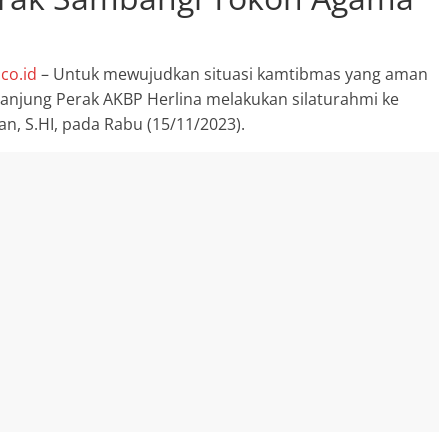
co.id
– Untuk mewujudkan situasi kamtibmas yang aman
Breaking news
Ragam
Tanjung Perak AKBP Herlina melakukan silaturahmi ke
Peristiwa
Situbondo
, S.HI, pada Rabu (15/11/2023).
Tragedi Meninggalnya
Seorang Pria Saat Mandi 
Sumber Mata Air Desa
Sumberkolak, Kabupaten
Situbondo
Agustus 11, 2023
SuyonoSH
0