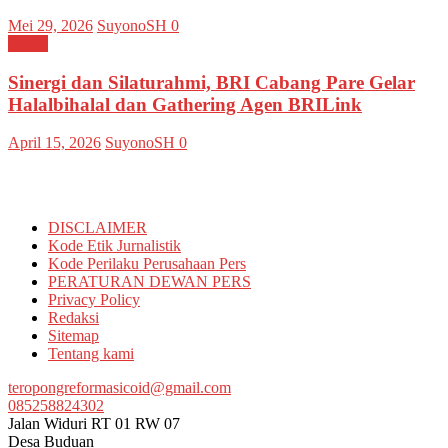
Mei 29, 2026
SuyonoSH
0
Kediri
Sinergi dan Silaturahmi, BRI Cabang Pare Gelar
Halalbihalal dan Gathering Agen BRILink
April 15, 2026
SuyonoSH
0
Informasi
DISCLAIMER
Kode Etik Jurnalistik
Kode Perilaku Perusahaan Pers
PERATURAN DEWAN PERS
Privacy Policy
Redaksi
Sitemap
Tentang kami
teropongreformasicoid@gmail.com
085258824302
Jalan Widuri RT 01 RW 07
Desa Buduan