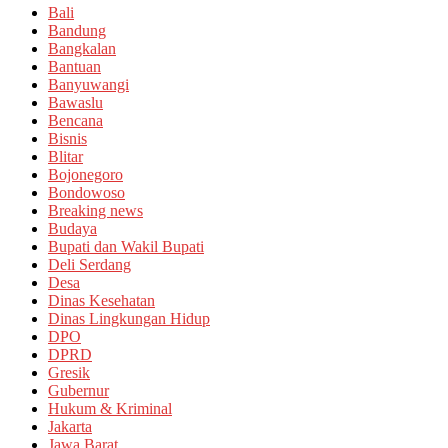
Bali
Bandung
Bangkalan
Bantuan
Banyuwangi
Bawaslu
Bencana
Bisnis
Blitar
Bojonegoro
Bondowoso
Breaking news
Budaya
Bupati dan Wakil Bupati
Deli Serdang
Desa
Dinas Kesehatan
Dinas Lingkungan Hidup
DPO
DPRD
Gresik
Gubernur
Hukum & Kriminal
Jakarta
Jawa Barat