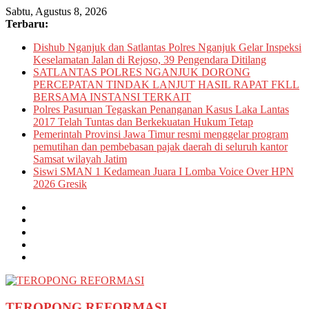
Skip
Sabtu, Agustus 8, 2026
to
Terbaru:
content
Dishub Nganjuk dan Satlantas Polres Nganjuk Gelar Inspeksi
Keselamatan Jalan di Rejoso, 39 Pengendara Ditilang
SATLANTAS POLRES NGANJUK DORONG
PERCEPATAN TINDAK LANJUT HASIL RAPAT FKLL
BERSAMA INSTANSI TERKAIT
Polres Pasuruan Tegaskan Penanganan Kasus Laka Lantas
2017 Telah Tuntas dan Berkekuatan Hukum Tetap
Pemerintah Provinsi Jawa Timur resmi menggelar program
pemutihan dan pembebasan pajak daerah di seluruh kantor
Samsat wilayah Jatim
Siswi SMAN 1 Kedamean Juara I Lomba Voice Over HPN
2026 Gresik
TEROPONG REFORMASI