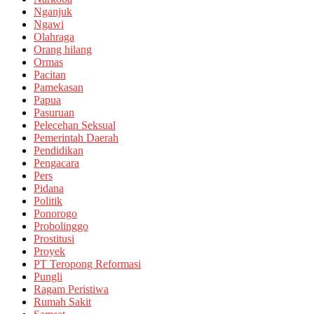
Nganjuk
Ngawi
Olahraga
Orang hilang
Ormas
Pacitan
Pamekasan
Papua
Pasuruan
Pelecehan Seksual
Pemerintah Daerah
Pendidikan
Pengacara
Pers
Pidana
Politik
Ponorogo
Probolinggo
Prostitusi
Proyek
PT Teropong Reformasi
Pungli
Ragam Peristiwa
Rumah Sakit