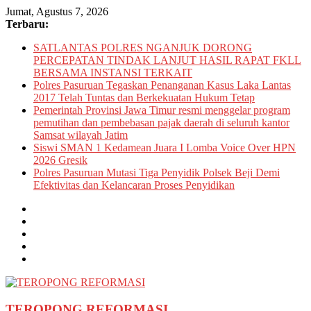
Skip
Jumat, Agustus 7, 2026
to
Terbaru:
content
SATLANTAS POLRES NGANJUK DORONG
PERCEPATAN TINDAK LANJUT HASIL RAPAT FKLL
BERSAMA INSTANSI TERKAIT
Polres Pasuruan Tegaskan Penanganan Kasus Laka Lantas
2017 Telah Tuntas dan Berkekuatan Hukum Tetap
Pemerintah Provinsi Jawa Timur resmi menggelar program
pemutihan dan pembebasan pajak daerah di seluruh kantor
Samsat wilayah Jatim
Siswi SMAN 1 Kedamean Juara I Lomba Voice Over HPN
2026 Gresik
Polres Pasuruan Mutasi Tiga Penyidik Polsek Beji Demi
Efektivitas dan Kelancaran Proses Penyidikan
TEROPONG REFORMASI