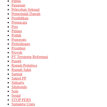
Papua
Pasuruan
Pelecehan Seksual
Pemerintah Daerah
Pendidikan
Pengacara
Pers
Pidana
Politik
Ponorogo
Probolinggo
Prostitusi
Proyek
PT Teropong Reformasi
Pungli
Ragam Peristiwa
Rumah Sakit
Samsat
Satpol PP
Sidoarjo
Situbondo
Solo
Sosial
STOP PERS
Sumatera Utara