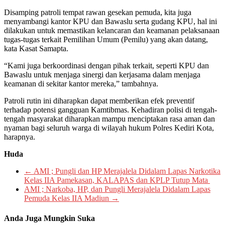
Disamping patroli tempat rawan gesekan pemuda, kita juga
menyambangi kantor KPU dan Bawaslu serta gudang KPU, hal ini
dilakukan untuk memastikan kelancaran dan keamanan pelaksanaan
tugas-tugas terkait Pemilihan Umum (Pemilu) yang akan datang,
kata Kasat Samapta.
“Kami juga berkoordinasi dengan pihak terkait, seperti KPU dan
Bawaslu untuk menjaga sinergi dan kerjasama dalam menjaga
keamanan di sekitar kantor mereka,” tambahnya.
Patroli rutin ini diharapkan dapat memberikan efek preventif
terhadap potensi gangguan Kamtibmas. Kehadiran polisi di tengah-
tengah masyarakat diharapkan mampu menciptakan rasa aman dan
nyaman bagi seluruh warga di wilayah hukum Polres Kediri Kota,
harapnya.
Huda
←
AMI ; Pungli dan HP Merajalela Didalam Lapas Narkotika
Kelas IIA Pamekasan, KALAPAS dan KPLP Tutup Mata
AMI ; Narkoba, HP, dan Pungli Merajalela Didalam Lapas
Pemuda Kelas IIA Madiun
→
Anda Juga Mungkin Suka