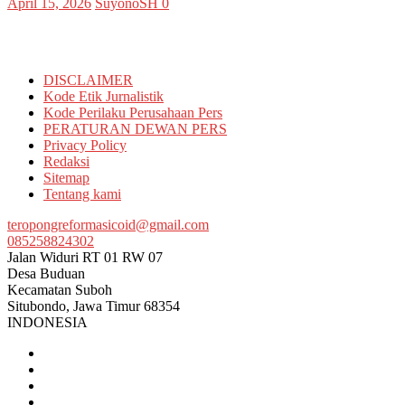
April 15, 2026
SuyonoSH
0
Informasi
DISCLAIMER
Kode Etik Jurnalistik
Kode Perilaku Perusahaan Pers
PERATURAN DEWAN PERS
Privacy Policy
Redaksi
Sitemap
Tentang kami
teropongreformasicoid@gmail.com
085258824302
Jalan Widuri RT 01 RW 07
Desa Buduan
Kecamatan Suboh
Situbondo
,
Jawa Timur
68354
INDONESIA