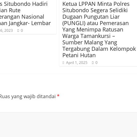
s Situbondo Hadiri
Ketua LPPAN Minta Polres
ian Rute
Situbondo Segera Selidiki
erangan Nasional
Dugaan Pungutan Liar
an Jangkar- Lembar
(PUNGLI) atau Pemerasan
Yang Menimpa Ratusan
6, 2023
0
Warga Tamankursi –
Sumber Malang Yang
Tergabung Dalam Kelompok
Petani Hutan
April 1, 2025
0
Ruas yang wajib ditandai
*