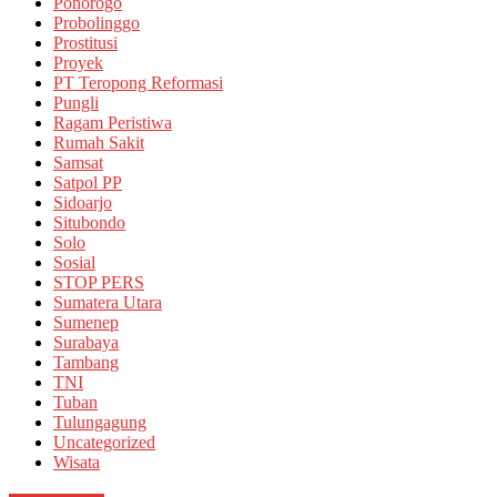
Ponorogo
Probolinggo
Prostitusi
Proyek
PT Teropong Reformasi
Pungli
Ragam Peristiwa
Rumah Sakit
Samsat
Satpol PP
Sidoarjo
Situbondo
Solo
Sosial
STOP PERS
Sumatera Utara
Sumenep
Surabaya
Tambang
TNI
Tuban
Tulungagung
Uncategorized
Wisata