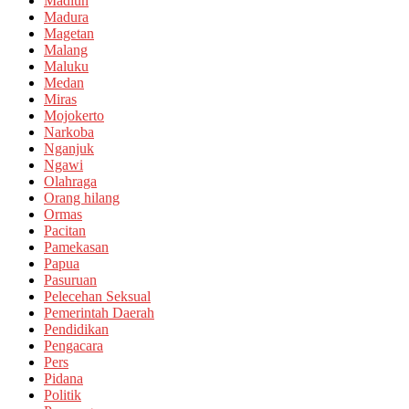
Madiun
Madura
Magetan
Malang
Maluku
Medan
Miras
Mojokerto
Narkoba
Nganjuk
Ngawi
Olahraga
Orang hilang
Ormas
Pacitan
Pamekasan
Papua
Pasuruan
Pelecehan Seksual
Pemerintah Daerah
Pendidikan
Pengacara
Pers
Pidana
Politik