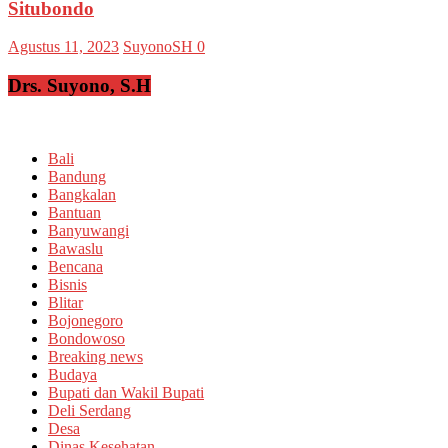
Situbondo
Agustus 11, 2023
SuyonoSH
0
Drs. Suyono, S.H
Bali
Bandung
Bangkalan
Bantuan
Banyuwangi
Bawaslu
Bencana
Bisnis
Blitar
Bojonegoro
Bondowoso
Breaking news
Budaya
Bupati dan Wakil Bupati
Deli Serdang
Desa
Dinas Kesehatan