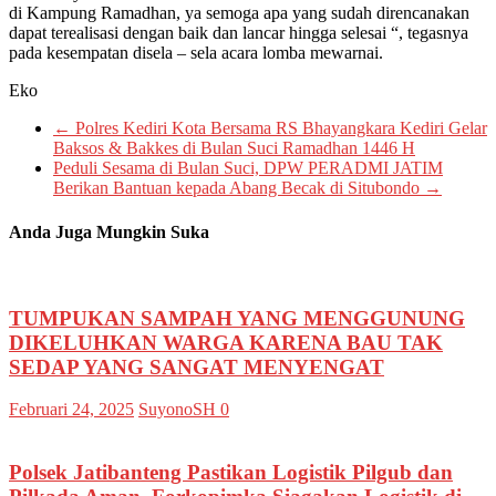
di Kampung Ramadhan, ya semoga apa yang sudah direncanakan
dapat terealisasi dengan baik dan lancar hingga selesai “, tegasnya
pada kesempatan disela – sela acara lomba mewarnai.
Eko
←
Polres Kediri Kota Bersama RS Bhayangkara Kediri Gelar
Baksos & Bakkes di Bulan Suci Ramadhan 1446 H
Peduli Sesama di Bulan Suci, DPW PERADMI JATIM
Berikan Bantuan kepada Abang Becak di Situbondo
→
Anda Juga Mungkin Suka
TUMPUKAN SAMPAH YANG MENGGUNUNG
DIKELUHKAN WARGA KARENA BAU TAK
SEDAP YANG SANGAT MENYENGAT
Februari 24, 2025
SuyonoSH
0
Polsek Jatibanteng Pastikan Logistik Pilgub dan