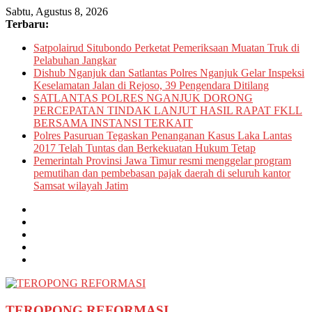
Skip
Sabtu, Agustus 8, 2026
to
Terbaru:
content
Satpolairud Situbondo Perketat Pemeriksaan Muatan Truk di
Pelabuhan Jangkar
Dishub Nganjuk dan Satlantas Polres Nganjuk Gelar Inspeksi
Keselamatan Jalan di Rejoso, 39 Pengendara Ditilang
SATLANTAS POLRES NGANJUK DORONG
PERCEPATAN TINDAK LANJUT HASIL RAPAT FKLL
BERSAMA INSTANSI TERKAIT
Polres Pasuruan Tegaskan Penanganan Kasus Laka Lantas
2017 Telah Tuntas dan Berkekuatan Hukum Tetap
Pemerintah Provinsi Jawa Timur resmi menggelar program
pemutihan dan pembebasan pajak daerah di seluruh kantor
Samsat wilayah Jatim
TEROPONG REFORMASI