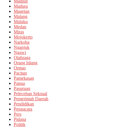
Madiun
Madura
Magetan
Malang
Maluku
Medan
Miras
Mojokerto
Narkoba
Nganjuk
Ngawi
Olahraga
Orang hilang
Ormas
Pacitan
Pamekasan
Papua
Pasuruan
Pelecehan Seksual
Pemerintah Daerah
Pendidikan
Pengacara
Pers
Pidana
Politik