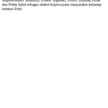
Mapolrestabes Surabaya, Polsek Tegalsari, Polres Tanjung Perak
dan Polda Jatim sebagai simbol kepercayaan masyarakat terhadap
institusi Polri.