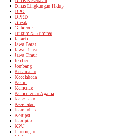
Dinas Kesehatan
Dinas Lingkungan Hidup
DPO
DPRD
Gresik
Gubernur
Hukum & Kriminal
Jakarta
Jawa Barat
Jawa Tengah
Jawa Timur
Jember
Jombang
Kecamatan
Kecelakaan
Kediri
Kemenag
Kementerian Agama
Kepolisian
Kesehatan
Komunitas
Korupsi
Koruptor
KPU
Lamongan