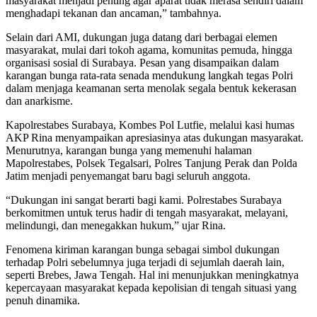
masyarakat menjadi penting agar aparat tidak merasa sendiri dalam
menghadapi tekanan dan ancaman,” tambahnya.
Selain dari AMI, dukungan juga datang dari berbagai elemen
masyarakat, mulai dari tokoh agama, komunitas pemuda, hingga
organisasi sosial di Surabaya. Pesan yang disampaikan dalam
karangan bunga rata-rata senada mendukung langkah tegas Polri
dalam menjaga keamanan serta menolak segala bentuk kekerasan
dan anarkisme.
Kapolrestabes Surabaya, Kombes Pol Lutfie, melalui kasi humas
AKP Rina menyampaikan apresiasinya atas dukungan masyarakat.
Menurutnya, karangan bunga yang memenuhi halaman
Mapolrestabes, Polsek Tegalsari, Polres Tanjung Perak dan Polda
Jatim menjadi penyemangat baru bagi seluruh anggota.
“Dukungan ini sangat berarti bagi kami. Polrestabes Surabaya
berkomitmen untuk terus hadir di tengah masyarakat, melayani,
melindungi, dan menegakkan hukum,” ujar Rina.
Fenomena kiriman karangan bunga sebagai simbol dukungan
terhadap Polri sebelumnya juga terjadi di sejumlah daerah lain,
seperti Brebes, Jawa Tengah. Hal ini menunjukkan meningkatnya
kepercayaan masyarakat kepada kepolisian di tengah situasi yang
penuh dinamika.