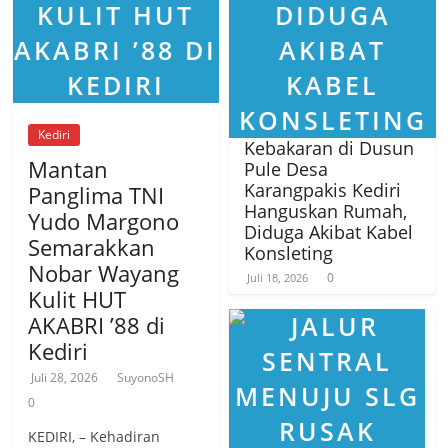
Kediri
Kebakaran di Dusun
Mantan
Pule Desa
Karangpakis Kediri
Panglima TNI
Hanguskan Rumah,
Yudo Margono
Diduga Akibat Kabel
Semarakkan
Konsleting
Nobar Wayang
0
Juli 18, 2026
Kulit HUT
AKABRI ’88 di
Kediri
Juli 28, 2026
SuyonoSH
0
KEDIRI, – Kehadiran