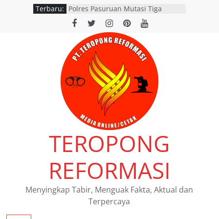
Terbaru:
Polres Pasuruan Mutasi Tiga
Penyidik Polsek Beji Demi
Efektivitas dan Kelancaran Proses
Penyidikan
SATLANTAS POLRES NGANJUK
DORONG PERCEPATAN TINDAK
LANJUT HASIL RAPAT FKLL
BERSAMA INSTANSI TERKAIT
Polres Pasuruan Tegaskan
Penanganan Kasus Laka Lantas
2017 Telah Tuntas dan
Berkekuatan Hukum Tetap
Pemerintah Provinsi Jawa Timur
TEROPONG
resmi menggelar program
pemutihan dan pembebasan pajak
daerah di seluruh kantor Samsat
REFORMASI
wilayah Jatim
Siswi SMAN 1 Kedamean Juara I
Lomba Voice Over HPN 2026 Gresik
Menyingkap Tabir, Menguak Fakta, Aktual dan
Terpercaya