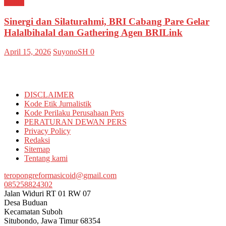
Kediri
Sinergi dan Silaturahmi, BRI Cabang Pare Gelar
Halalbihalal dan Gathering Agen BRILink
April 15, 2026
SuyonoSH
0
Informasi
DISCLAIMER
Kode Etik Jurnalistik
Kode Perilaku Perusahaan Pers
PERATURAN DEWAN PERS
Privacy Policy
Redaksi
Sitemap
Tentang kami
teropongreformasicoid@gmail.com
085258824302
Jalan Widuri RT 01 RW 07
Desa Buduan
Kecamatan Suboh
Situbondo
,
Jawa Timur
68354