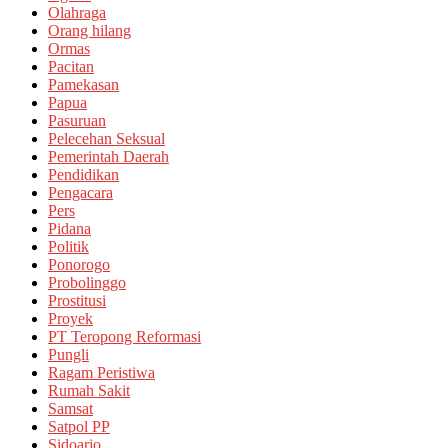
Olahraga
Orang hilang
Ormas
Pacitan
Pamekasan
Papua
Pasuruan
Pelecehan Seksual
Pemerintah Daerah
Pendidikan
Pengacara
Pers
Pidana
Politik
Ponorogo
Probolinggo
Prostitusi
Proyek
PT Teropong Reformasi
Pungli
Ragam Peristiwa
Rumah Sakit
Samsat
Satpol PP
Sidoarjo