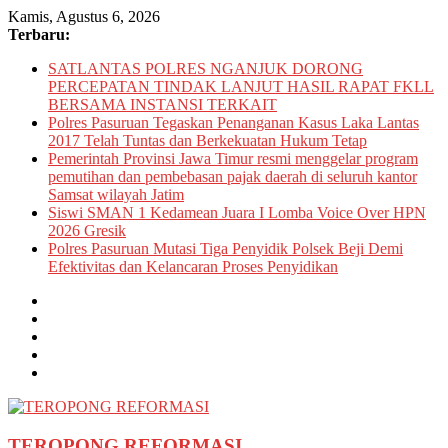
Skip
Kamis, Agustus 6, 2026
to
Terbaru:
content
SATLANTAS POLRES NGANJUK DORONG
PERCEPATAN TINDAK LANJUT HASIL RAPAT FKLL
BERSAMA INSTANSI TERKAIT
Polres Pasuruan Tegaskan Penanganan Kasus Laka Lantas
2017 Telah Tuntas dan Berkekuatan Hukum Tetap
Pemerintah Provinsi Jawa Timur resmi menggelar program
pemutihan dan pembebasan pajak daerah di seluruh kantor
Samsat wilayah Jatim
Siswi SMAN 1 Kedamean Juara I Lomba Voice Over HPN
2026 Gresik
Polres Pasuruan Mutasi Tiga Penyidik Polsek Beji Demi
Efektivitas dan Kelancaran Proses Penyidikan
TEROPONG REFORMASI