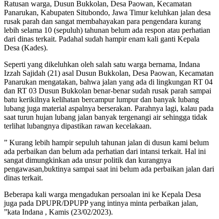
Ratusan warga, Dusun Bukkolan, Desa Paowan, Kecamatan
Panarukan, Kabupaten Situbondo, Jawa Timur keluhkan jalan desa
rusak parah dan sangat membahayakan para pengendara kurang
lebih selama 10 (sepuluh) tahunan belum ada respon atau perhatian
dari dinas terkait. Padahal sudah hampir enam kali ganti Kepala
Desa (Kades).
Seperti yang dikeluhkan oleh salah satu warga bernama, Indana
Izzah Sajidah (21) asal Dusun Bukkolan, Desa Paowan, Kecamatan
Panarukan mengatakan, bahwa jalan yang ada di lingkungan RT 04
dan RT 03 Dusun Bukkolan benar-benar sudah rusak parah sampai
batu kerikilnya kelihatan bercampur lumpur dan banyak lubang
lubang juga material aspalnya berserakan. Parahnya lagi, kalau pada
saat turun hujan lubang jalan banyak tergenangi air sehingga tidak
terlihat lubangnya dipastikan rawan kecelakaan.
” Kurang lebih hampir sepuluh tahunan jalan di dusun kami belum
ada perbaikan dan belum ada perhatian dari intansi terkait. Hal ini
sangat dimungkinkan ada unsur politik dan kurangnya
pengawasan,buktinya sampai saat ini belum ada perbaikan jalan dari
dinas terkait.
Beberapa kali warga mengadukan persoalan ini ke Kepala Desa
juga pada DPUPR/DPUPP yang intinya minta perbaikan jalan,
”kata Indana , Kamis (23/02/2023).