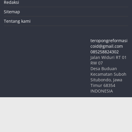
Redaksi
Sitemap
Tentang kami
teropongreformasi
coid@gmail.com
085258824302
Jalan Widuri RT 01
RW 07
Desa Buduan
Kecamatan Suboh
Situbondo
,
Jawa
Timur
68354
INDONESIA
Hak Cipta © 2026
TEROPONG REFORMASI
. Keseluruhan Hak