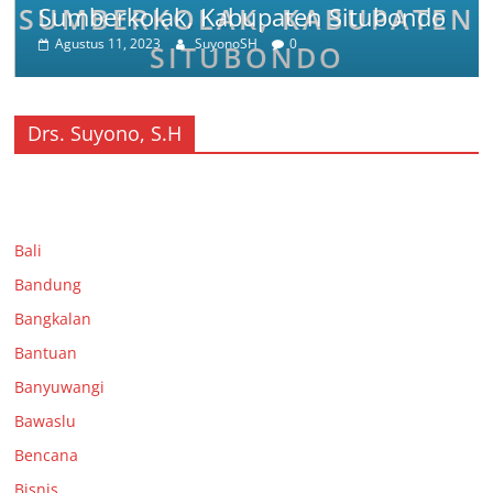
Sumberkolak, Kabupaten Situbondo
Agustus 11, 2023
SuyonoSH
0
Drs. Suyono, S.H
Bali
Bandung
Bangkalan
Bantuan
Banyuwangi
Bawaslu
Bencana
Bisnis