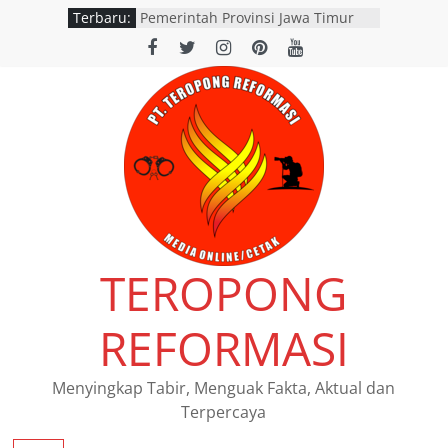
Terbaru:
Pemerintah Provinsi Jawa Timur
resmi menggelar program
pemutihan dan pembebasan pajak
daerah di seluruh kantor Samsat
wilayah Jatim
Satpolairud Situbondo Perketat
Pemeriksaan Muatan Truk di
Pelabuhan Jangkar
Dishub Nganjuk dan Satlantas
Polres Nganjuk Gelar Inspeksi
Keselamatan Jalan di Rejoso, 39
Pengendara Ditilang
SATLANTAS POLRES NGANJUK
TEROPONG
DORONG PERCEPATAN TINDAK
LANJUT HASIL RAPAT FKLL
BERSAMA INSTANSI TERKAIT
REFORMASI
Polres Pasuruan Tegaskan
Penanganan Kasus Laka Lantas
2017 Telah Tuntas dan
Menyingkap Tabir, Menguak Fakta, Aktual dan
Berkekuatan Hukum Tetap
Terpercaya