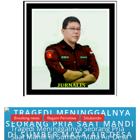
Breaking news
Ragam Peristiwa
Situbondo
Tragedi Meninggalnya Seorang Pria
Saat Mandi di Sumber Mata Air Desa