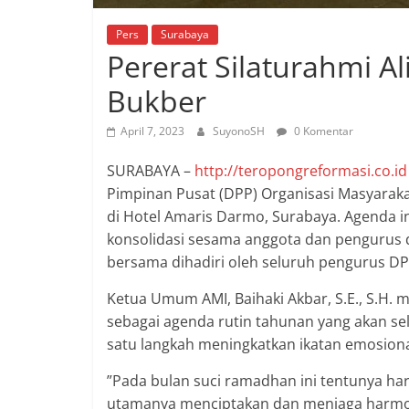
Pers
Surabaya
Pererat Silaturahmi A
Bukber
April 7, 2023
SuyonoSH
0 Komentar
SURABAYA –
http://teropongreformasi.co.id
Pimpinan Pusat (DPP) Organisasi Masyaraka
di Hotel Amaris Darmo, Surabaya. Agenda ini
konsolidasi sesama anggota dan pengurus d
bersama dihadiri oleh seluruh pengurus D
Ketua Umum AMI, Baihaki Akbar, S.E., S.H
sebagai agenda rutin tahunan yang akan sel
satu langkah meningkatkan ikatan emosion
”Pada bulan suci ramadhan ini tentunya harus
utamanya menciptakan dan menjaga harmoni