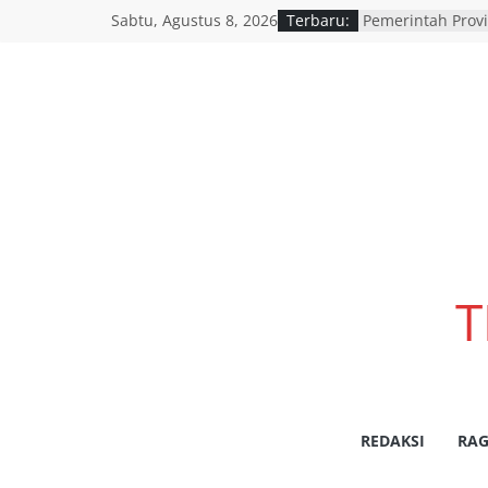
Polres Pasuruan
Sabtu, Agustus 8, 2026
Terbaru:
Penanganan Kasu
2017 Telah Tunt
Berkekuatan Hu
Pemerintah Provi
resmi menggelar
pemutihan dan 
daerah di seluru
wilayah Jatim
Satpolairud Situ
Pemeriksaan Mua
Pelabuhan Jangk
Dishub Nganjuk 
Polres Nganjuk G
T
Keselamatan Jala
Pengendara Diti
SATLANTAS POL
DORONG PERCEP
LANJUT HASIL RA
BERSAMA INSTAN
REDAKSI
RAG