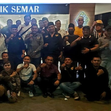
Breaking news
Ragam
Peristiwa
Situbondo
Tragedi Meninggalnya
Seorang Pria Saat Mandi 