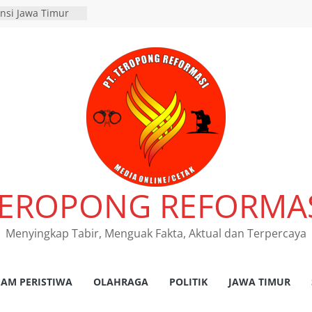
 Tegaskan
s Laka Lantas
as dan
kum Tetap
nsi Jawa Timur
 program
pembebasan pajak
h kantor Samsat
bondo Perketat
tan Truk di
ar
dan Satlantas
elar Inspeksi
EROPONG REFORMA
n di Rejoso, 39
lang
RES NGANJUK
Menyingkap Tabir, Menguak Fakta, Aktual dan Terpercaya
ATAN TINDAK
PAT FKLL
SI TERKAIT
AM PERISTIWA
OLAHRAGA
POLITIK
JAWA TIMUR