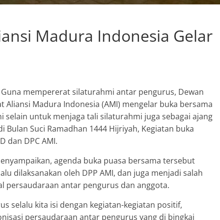
Sumber Mata Air Desa
Sumberkolak, Kabupaten
liansi Madura Indonesia Gelar
Situbondo
Agustus 11, 2023
SuyonoSH
0
Guna mempererat silaturahmi antar pengurus, Dewan
t Aliansi Madura Indonesia (AMI) mengelar buka bersama
 selain untuk menjaga tali silaturahmi juga sebagai ajang
i Bulan Suci Ramadhan 1444 Hijriyah, Kegiatan buka
PD dan DPC AMI.
. menyampaikan, agenda buka puasa bersama tersebut
alu dilaksanakan oleh DPP AMI, dan juga menjadi salah
al persaudaraan antar pengurus dan anggota.
 selalu kita isi dengan kegiatan-kegiatan positif,
sasi persaudaraan antar pengurus yang di bingkai