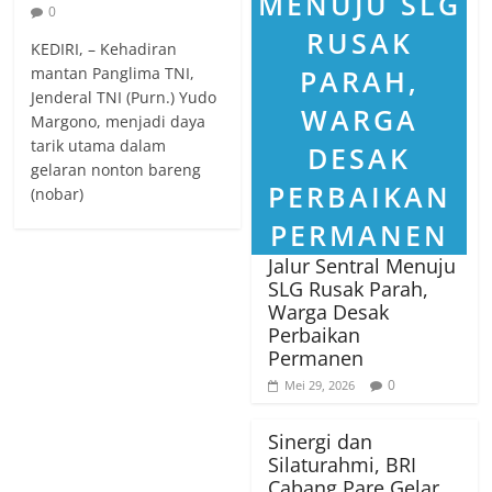
0
KEDIRI, – Kehadiran
mantan Panglima TNI,
Jenderal TNI (Purn.) Yudo
Margono, menjadi daya
tarik utama dalam
gelaran nonton bareng
(nobar)
Jalur Sentral Menuju
SLG Rusak Parah,
Warga Desak
Perbaikan
Permanen
0
Mei 29, 2026
Sinergi dan
Silaturahmi, BRI
Cabang Pare Gelar