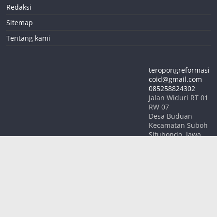
Redaksi
Sitemap
Tentang kami
teropongreformasi
coid@gmail.com
085258824302
Jalan Widuri RT 01
RW 07
Desa Buduan
Kecamatan Suboh
Situbondo
,
Jawa
Timur
68354
INDONESIA
Hak Cipta © 2026
TEROPONG REFORMASI
. Keseluruhan Hak