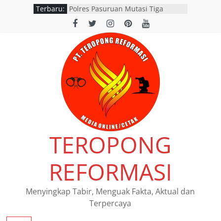
Terbaru:
Polres Pasuruan Mutasi Tiga
Penyidik Polsek Beji Demi
Efektivitas dan Kelancaran Proses
Penyidikan
SATLANTAS POLRES NGANJUK
DORONG PERCEPATAN TINDAK
LANJUT HASIL RAPAT FKLL
BERSAMA INSTANSI TERKAIT
Polres Pasuruan Tegaskan
Penanganan Kasus Laka Lantas
2017 Telah Tuntas dan
Berkekuatan Hukum Tetap
Pemerintah Provinsi Jawa Timur
TEROPONG
resmi menggelar program
pemutihan dan pembebasan pajak
daerah di seluruh kantor Samsat
REFORMASI
wilayah Jatim
Siswi SMAN 1 Kedamean Juara I
Lomba Voice Over HPN 2026 Gresik
Menyingkap Tabir, Menguak Fakta, Aktual dan
Terpercaya