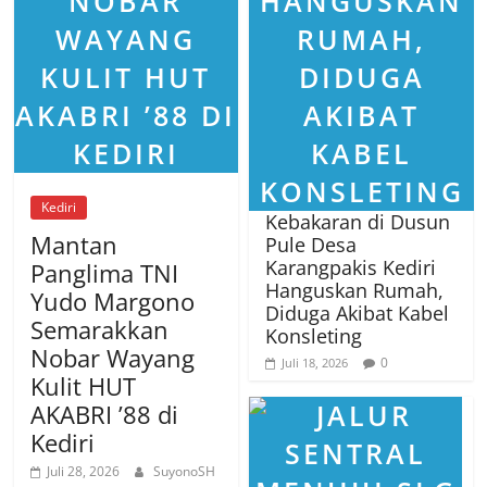
Kediri
Kebakaran di Dusun
Mantan
Pule Desa
Karangpakis Kediri
Panglima TNI
Hanguskan Rumah,
Yudo Margono
Diduga Akibat Kabel
Semarakkan
Konsleting
Nobar Wayang
0
Juli 18, 2026
Kulit HUT
AKABRI ’88 di
Kediri
Juli 28, 2026
SuyonoSH