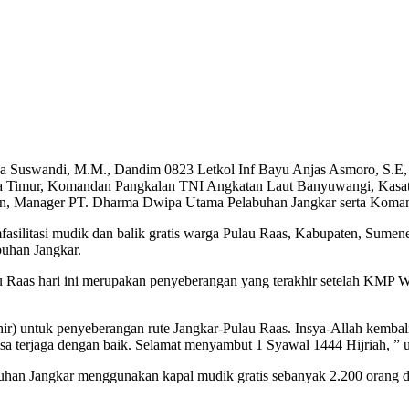
Karna Suswandi, M.M., Dandim 0823 Letkol Inf Bayu Anjas Asmoro, S
a Timur, Komandan Pangkalan TNI Angkatan Laut Banyuwangi, Kasat 
 Manager PT. Dharma Dwipa Utama Pelabuhan Jangkar serta Komand
asilitasi mudik dan balik gratis warga Pulau Raas, Kabupaten, Sum
uhan Jangkar.
au Raas hari ini merupakan penyeberangan yang terakhir setelah KMP 
akhir) untuk penyeberangan rute Jangkar-Pulau Raas. Insya-Allah kembali
a terjaga dengan baik. Selamat menyambut 1 Syawal 1444 Hijriah, ” 
han Jangkar menggunakan kapal mudik gratis sebanyak 2.200 orang d