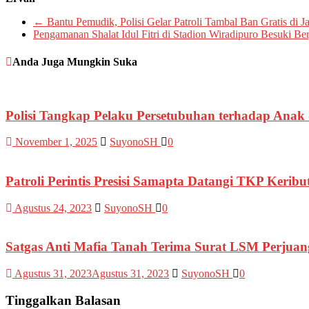
←
Bantu Pemudik, Polisi Gelar Patroli Tambal Ban Gratis di 
Pengamanan Shalat Idul Fitri di Stadion Wiradipuro Besuki Be
Anda Juga Mungkin Suka
Polisi Tangkap Pelaku Persetubuhan terhadap Ana
November 1, 2025
SuyonoSH
0
Patroli Perintis Presisi Samapta Datangi TKP Keri
Agustus 24, 2023
SuyonoSH
0
Satgas Anti Mafia Tanah Terima Surat LSM Perjuan
Agustus 31, 2023
Agustus 31, 2023
SuyonoSH
0
Tinggalkan Balasan