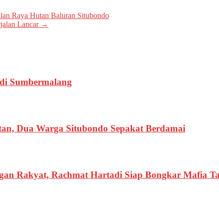
Jalan Raya Hutan Baluran Situbondo
rjalan Lancar
→
k di Sumbermalang
butan, Dua Warga Situbondo Sepakat Berdamai
gan Rakyat, Rachmat Hartadi Siap Bongkar Mafia Ta