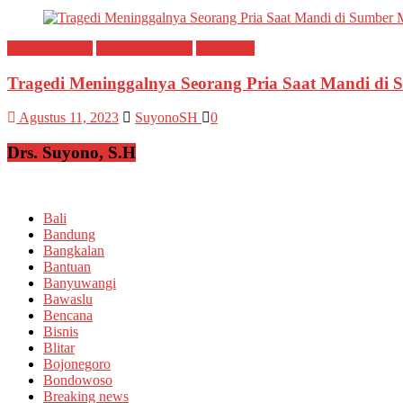
Breaking news
Ragam Peristiwa
Situbondo
Tragedi Meninggalnya Seorang Pria Saat Mandi di
Agustus 11, 2023
SuyonoSH
0
Drs. Suyono, S.H
Bali
Bandung
Bangkalan
Bantuan
Banyuwangi
Bawaslu
Bencana
Bisnis
Blitar
Bojonegoro
Bondowoso
Breaking news