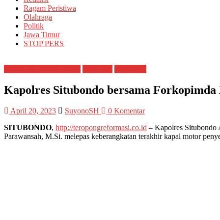
Ragam Peristiwa
Olahraga
Politik
Jawa Timur
STOP PERS
Bupati dan Wakil Bupati
Gubernur
Situbondo
Kapolres Situbondo bersama Forkopimda 
April 20, 2023
SuyonoSH
0 Komentar
SITUBONDO
,
http://teropongreformasi.co.id
– Kapolres Situbondo 
Parawansah, M.Si. melepas keberangkatan terakhir kapal motor pen