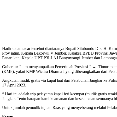
Hadir dalam acar tersebut diantaranya Bupati Situbondo Drs. H. 
Prov jatim, Kepala Bakorwil V Jember, Kalaksa BPBD Provinsi Jaw
Panarukan, Kepala UPT P3LLAJ Banyuwangi Jember dan Lamongan,
Gubernur Jatim menyampaikan Pemerintah Provinsi Jawa Timur memf
(KMP), yakni KMP Wicitra Dharma I yang diberangkatkan dari Pelab
Angkutan mudik gratis via kapal laut dari Pelabuhan Jangkar ke Pul
17 April 2023.
“ Hari ini adalah trip pelayaran kapal feri keempat (mudik gratis ter
Jangkar. Tentu harapan kami keamanan dan keselamatan semuanya bis
Untuk jumlah pemudik tujuan Raas yang menyeberang melalui Pelabu
Ervan