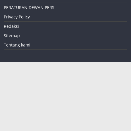
PERATURAN DEWAN PERS
Privacy Policy
Redaksi
Sitemap
Tentang kami
teropongreformasi
coid@gmail.com
085258824302
Jalan Widuri RT 01
RW 07
Desa Buduan
Kecamatan Suboh
Situbondo
,
Jawa
Timur
68354
INDONESIA