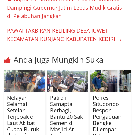
Dampingi Gubernur Jatim Lepas Mudik Gratis
di Pelabuhan Jangkar
PAWAI TAKBIRAN KELILING DESA JUWET
KECAMATAN KUNJANG KABUPATEN KEDIRI
→
Anda Juga Mungkin Suka
Nelayan
Patroli
Polres
Selamat
Samapta
Situbondo
Setelah
Berbagi,
Respon
Terjebak di
Bantu 20 Sak
Pengaduan
Laut Akibat
Semen di
Bengkel
Cuaca Buruk
Masjid At
Dilempar