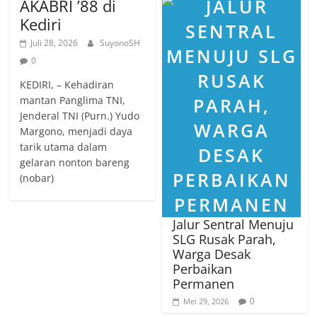
AKABRI ’88 di
Kediri
Juli 28, 2026
SuyonoSH
0
KEDIRI, – Kehadiran
mantan Panglima TNI,
Jenderal TNI (Purn.) Yudo
Margono, menjadi daya
tarik utama dalam
gelaran nonton bareng
(nobar)
Jalur Sentral Menuju
SLG Rusak Parah,
Warga Desak
Perbaikan
Permanen
0
Mei 29, 2026