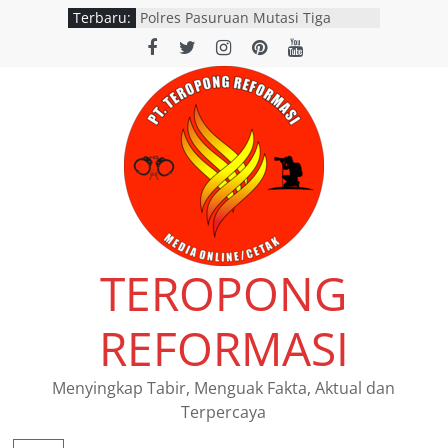
Terbaru:
Polres Pasuruan Mutasi Tiga
Penyidik Polsek Beji Demi
Efektivitas dan Kelancaran Proses
Penyidikan
SATLANTAS POLRES NGANJUK
DORONG PERCEPATAN TINDAK
LANJUT HASIL RAPAT FKLL
BERSAMA INSTANSI TERKAIT
Polres Pasuruan Tegaskan
Penanganan Kasus Laka Lantas
2017 Telah Tuntas dan
Berkekuatan Hukum Tetap
Pemerintah Provinsi Jawa Timur
TEROPONG
resmi menggelar program
pemutihan dan pembebasan pajak
daerah di seluruh kantor Samsat
REFORMASI
wilayah Jatim
Siswi SMAN 1 Kedamean Juara I
Lomba Voice Over HPN 2026 Gresik
Menyingkap Tabir, Menguak Fakta, Aktual dan
Terpercaya