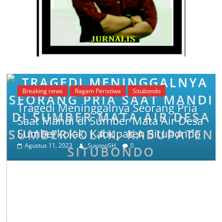
Breaking news
Ragam Peristiwa
Situbondo
Tragedi Meninggalnya Seorang Pria
Saat Mandi di Sumber Mata Air Desa
Sumberkolak, Kabupaten Situbondo
Agustus 11, 2023
SuyonoSH
0