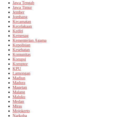
Jawa Tengah
Jawa Timur
Jember
Jombang
Kecamatan
Kecelakaan
Kediri
Kemenag
Kementerian Agama
Kepolisian
Kesehatan
Komunitas
Korupsi
Koruptor
KPU
Lamongan
Madiun
Madura
Magetan
Malang
Maluku
Medan
Miras
Mojokerto
Narkoba