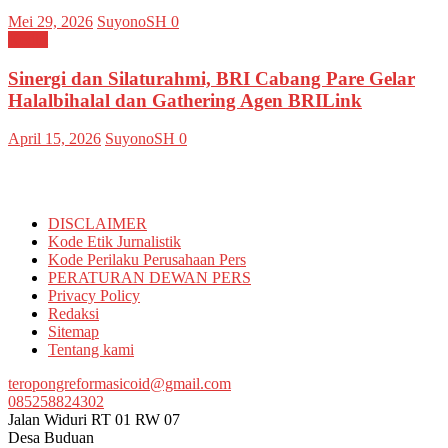
Mei 29, 2026
SuyonoSH
0
Kediri
Sinergi dan Silaturahmi, BRI Cabang Pare Gelar
Halalbihalal dan Gathering Agen BRILink
April 15, 2026
SuyonoSH
0
Informasi
DISCLAIMER
Kode Etik Jurnalistik
Kode Perilaku Perusahaan Pers
PERATURAN DEWAN PERS
Privacy Policy
Redaksi
Sitemap
Tentang kami
teropongreformasicoid@gmail.com
085258824302
Jalan Widuri RT 01 RW 07
Desa Buduan