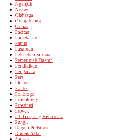
Nganjuk
Ngawi
Olahraga
Orang hilang
Ormas
Pacitan
Pamekasan
Papua
Pasuruan
Pelecehan Seksual
Pemerintah Daerah
Pendidikan
Pengacara
Pers
Pidana
Politik
Ponorogo
Probolinggo
Prostitusi
Proyek
PT Teropong Reformasi
Pungli
Ragam Peristiwa
Rumah Sakit
Samsat