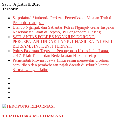
Skip
Sabtu, Agustus 8, 2026
to
Terbaru:
content
Satpolairud Situbondo Perketat Pemeriksaan Muatan Truk di
Pelabuhan Jangkar
Dishub Nganjuk dan Satlantas Polres Nganjuk Gelar Inspeksi
Keselamatan Jalan di Rejoso, 39 Pengendara Ditilang
SATLANTAS POLRES NGANJUK DORONG
PERCEPATAN TINDAK LANJUT HASIL RAPAT FKLL
BERSAMA INSTANSI TERKAIT
Polres Pasuruan Tegaskan Penanganan Kasus Laka Lantas
2017 Telah Tuntas dan Berkekuatan Hukum Tetap
Pemerintah Provinsi Jawa Timur resmi menggelar program
pemutihan dan pembebasan pajak daerah di seluruh kantor
Samsat wilayah Jatim
TEROPONG REFORMASI