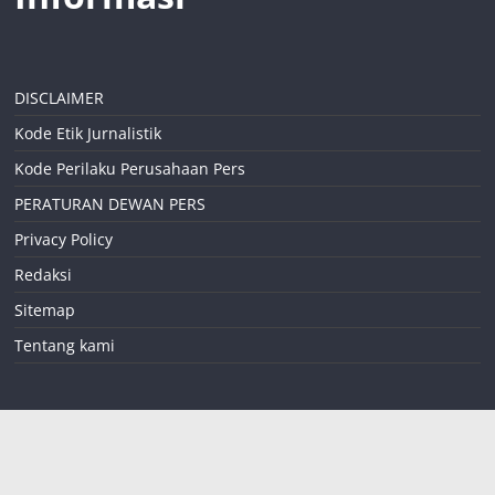
DISCLAIMER
Kode Etik Jurnalistik
Kode Perilaku Perusahaan Pers
PERATURAN DEWAN PERS
Privacy Policy
Redaksi
Sitemap
Tentang kami
teropongreformasi
coid@gmail.com
085258824302
Jalan Widuri RT 01