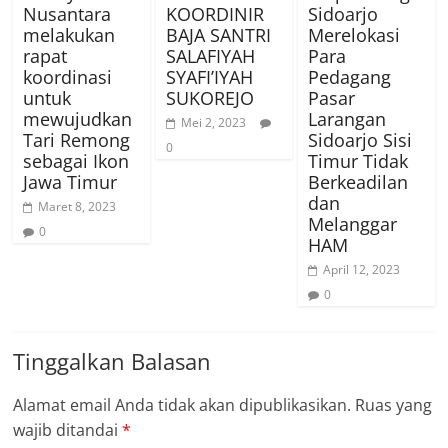
Nusantara
KOORDINIR
Sidoarjo
melakukan
BAJA SANTRI
Merelokasi
rapat
SALAFIYAH
Para
koordinasi
SYAFI’IYAH
Pedagang
untuk
SUKOREJO
Pasar
mewujudkan
Larangan
Mei 2, 2023
Tari Remong
Sidoarjo Sisi
0
sebagai Ikon
Timur Tidak
Jawa Timur
Berkeadilan
dan
Maret 8, 2023
Melanggar
0
HAM
April 12, 2023
0
Tinggalkan Balasan
Alamat email Anda tidak akan dipublikasikan.
Ruas yang
wajib ditandai
*