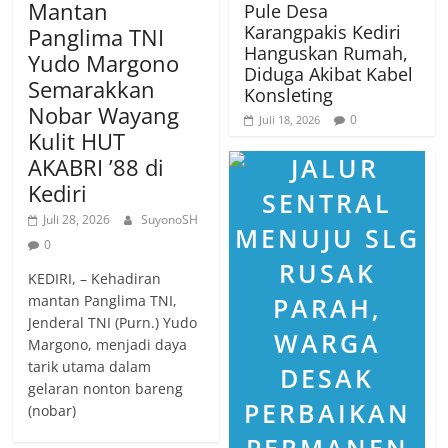
Mantan
Pule Desa
Karangpakis Kediri
Panglima TNI
Hanguskan Rumah,
Yudo Margono
Diduga Akibat Kabel
Semarakkan
Konsleting
Nobar Wayang
0
Juli 18, 2026
Kulit HUT
AKABRI ’88 di
Kediri
Juli 28, 2026
SuyonoSH
0
KEDIRI, – Kehadiran
mantan Panglima TNI,
Jenderal TNI (Purn.) Yudo
Margono, menjadi daya
tarik utama dalam
gelaran nonton bareng
(nobar)