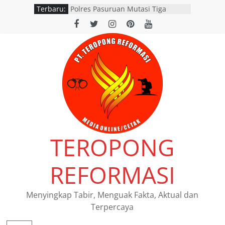
Terbaru:
Polres Pasuruan Mutasi Tiga
Penyidik Polsek Beji Demi
Efektivitas dan Kelancaran Proses
Penyidikan
SATLANTAS POLRES NGANJUK
DORONG PERCEPATAN TINDAK
LANJUT HASIL RAPAT FKLL
BERSAMA INSTANSI TERKAIT
Polres Pasuruan Tegaskan
Penanganan Kasus Laka Lantas
2017 Telah Tuntas dan
Berkekuatan Hukum Tetap
Pemerintah Provinsi Jawa Timur
TEROPONG
resmi menggelar program
pemutihan dan pembebasan pajak
daerah di seluruh kantor Samsat
REFORMASI
wilayah Jatim
Siswi SMAN 1 Kedamean Juara I
Lomba Voice Over HPN 2026 Gresik
Menyingkap Tabir, Menguak Fakta, Aktual dan
Terpercaya