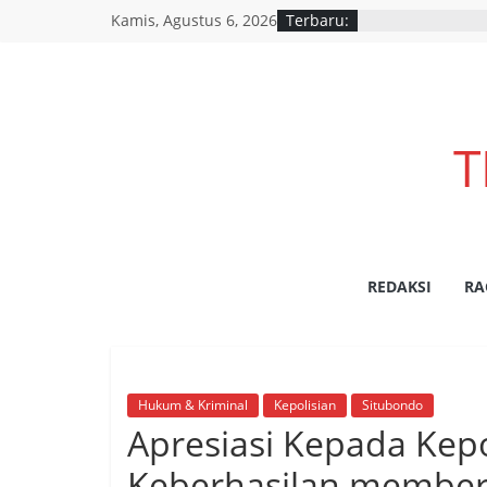
Skip
Kamis, Agustus 6, 2026
Terbaru:
to
content
T
REDAKSI
RA
Hukum & Kriminal
Kepolisian
Situbondo
Apresiasi Kepada Kepo
Keberhasilan member