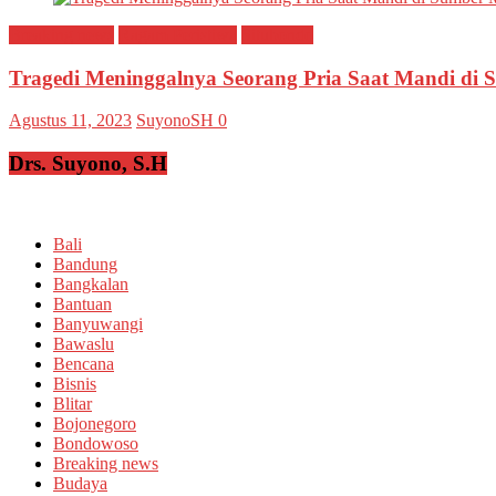
Breaking news
Ragam Peristiwa
Situbondo
Tragedi Meninggalnya Seorang Pria Saat Mandi di
Agustus 11, 2023
SuyonoSH
0
Drs. Suyono, S.H
Bali
Bandung
Bangkalan
Bantuan
Banyuwangi
Bawaslu
Bencana
Bisnis
Blitar
Bojonegoro
Bondowoso
Breaking news
Budaya