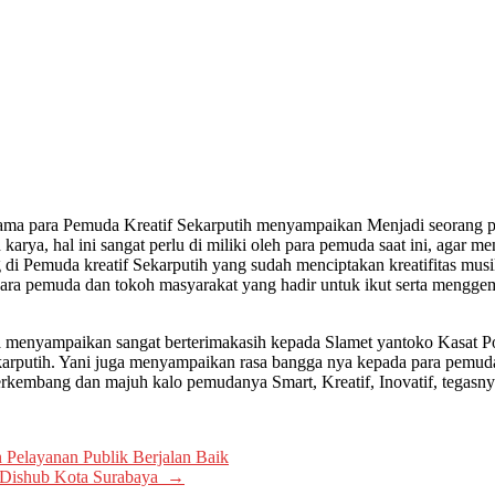
ma para Pemuda Kreatif Sekarputih menyampaikan Menjadi seorang pem
rya, hal ini sangat perlu di miliki oleh para pemuda saat ini, agar men
emuda kreatif Sekarputih yang sudah menciptakan kreatifitas musi
ra pemuda dan tokoh masyarakat yang hadir untuk ikut serta menggem
 menyampaikan sangat berterimakasih kepada Slamet yantoko Kasat Pol
rputih. Yani juga menyampaikan rasa bangga nya kepada para pemuda sek
rkembang dan majuh kalo pemudanya Smart, Kreatif, Inovatif, tegasny
Pelayanan Publik Berjalan Baik
 Dishub Kota Surabaya
→