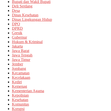
Bupati dan Wakil Bupati
Deli Serdang
Desa
Dinas Kesehatan
Dinas Lingkungan Hidup
DPO
DPRD
Gresik
Gubernur
Hukum & Kriminal
Jakarta
Jawa Barat
Jawa Tengah
Jawa Timur
Jember
Jombang
Kecamatan
Kecelakaan
Kediri
Kemenag
Kementerian Agama
Kepolisian
Kesehatan
Komunitas
Korupsi