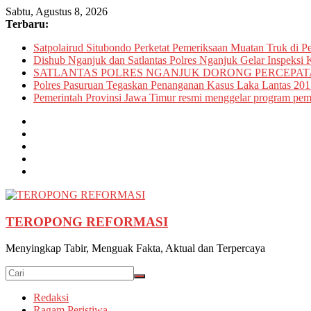
Skip
Sabtu, Agustus 8, 2026
to
Terbaru:
content
Satpolairud Situbondo Perketat Pemeriksaan Muatan Truk di P
Dishub Nganjuk dan Satlantas Polres Nganjuk Gelar Inspeksi K
SATLANTAS POLRES NGANJUK DORONG PERCEPATA
Polres Pasuruan Tegaskan Penanganan Kasus Laka Lantas 201
Pemerintah Provinsi Jawa Timur resmi menggelar program pemu
TEROPONG REFORMASI
Menyingkap Tabir, Menguak Fakta, Aktual dan Terpercaya
Redaksi
Ragam Peristiwa