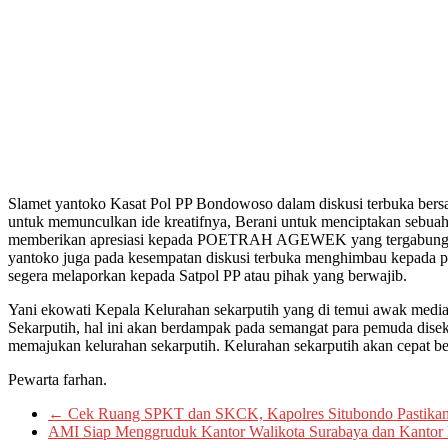
Slamet yantoko Kasat Pol PP Bondowoso dalam diskusi terbuka bersa
untuk memunculkan ide kreatifnya, Berani untuk menciptakan sebuah ka
memberikan apresiasi kepada POETRAH AGEWEK yang tergabung di P
yantoko juga pada kesempatan diskusi terbuka menghimbau kepada pa
segera melaporkan kepada Satpol PP atau pihak yang berwajib.
Yani ekowati Kepala Kelurahan sekarputih yang di temui awak media
Sekarputih, hal ini akan berdampak pada semangat para pemuda diseka
memajukan kelurahan sekarputih. Kelurahan sekarputih akan cepat be
Pewarta farhan.
←
Cek Ruang SPKT dan SKCK, Kapolres Situbondo Pastikan 
AMI Siap Menggruduk Kantor Walikota Surabaya dan Kantor