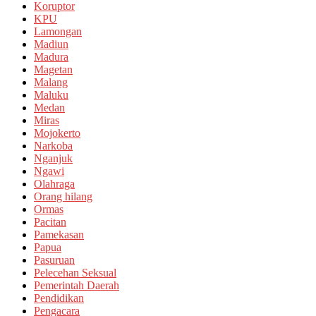
Koruptor
KPU
Lamongan
Madiun
Madura
Magetan
Malang
Maluku
Medan
Miras
Mojokerto
Narkoba
Nganjuk
Ngawi
Olahraga
Orang hilang
Ormas
Pacitan
Pamekasan
Papua
Pasuruan
Pelecehan Seksual
Pemerintah Daerah
Pendidikan
Pengacara