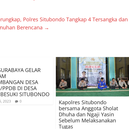
rungkap, Polres Situbondo Tangkap 4 Tersangka dan
unuhan Berencana
→
SURABAYA GELAR
AM
MBANGAN DESA
/PPDB DI DESA
R BESUKI SITUBONDO
Kapolres Situbondo
5, 2023
0
bersama Anggota Sholat
Dhuha dan Ngaji Yasin
Sebelum Melaksanakan
Tugas