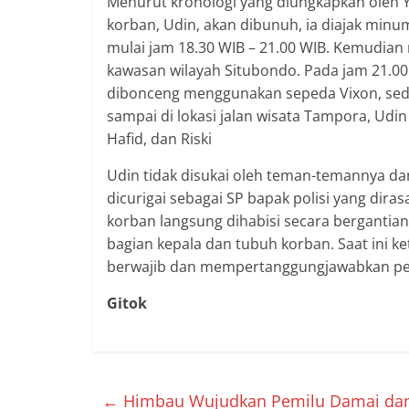
Menurut kronologi yang diungkapkan oleh Y
korban, Udin, akan dibunuh, ia diajak minu
mulai jam 18.30 WIB – 21.00 WIB. Kemudia
kawasan wilayah Situbondo. Pada jam 21.00
dibonceng menggunakan sepeda Vixon, sed
sampai di lokasi jalan wisata Tampora, Udin
Hafid, dan Riski
Udin tidak disukai oleh teman-temannya 
dicurigai sebagai SP bapak polisi yang di
korban langsung dihabisi secara bergantia
bagian kepala dan tubuh korban. Saat ini k
berwajib dan mempertanggungjawabkan pe
Gitok
←
Himbau Wujudkan Pemilu Damai dan K