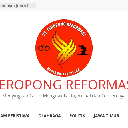
damean Juara I
r HPN 2026 Gresik
dan Satlantas
elar Inspeksi
n di Rejoso, 39
lang
RES NGANJUK
ATAN TINDAK
PAT FKLL
SI TERKAIT
 Tegaskan
s Laka Lantas
as dan
EROPONG REFORMA
kum Tetap
nsi Jawa Timur
 program
Menyingkap Tabir, Menguak Fakta, Aktual dan Terpercaya
pembebasan pajak
h kantor Samsat
AM PERISTIWA
OLAHRAGA
POLITIK
JAWA TIMUR