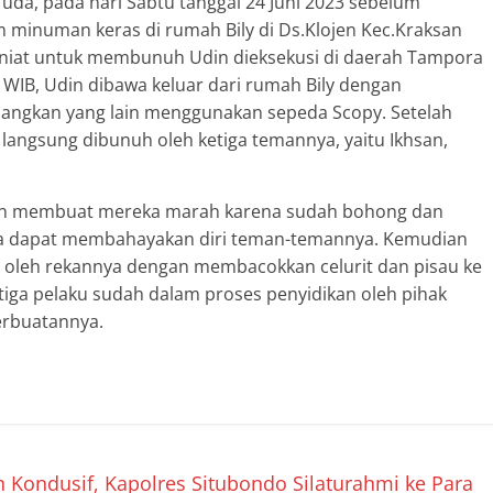
uda, pada hari Sabtu tanggal 24 Juni 2023 sebelum
m minuman keras di rumah Bily di Ds.Klojen Kec.Kraksan
n niat untuk membunuh Udin dieksekusi di daerah Tampora
 WIB, Udin dibawa keluar dari rumah Bily dengan
angkan yang lain menggunakan sepeda Scopy. Setelah
 langsung dibunuh oleh ketiga temannya, yaitu Ikhsan,
dan membuat mereka marah karena sudah bohong dan
rasa dapat membahayakan diri teman-temannya. Kemudian
n oleh rekannya dengan membacokkan celurit dan pisau ke
etiga pelaku sudah dalam proses penyidikan oleh pihak
rbuatannya.
ondusif, Kapolres Situbondo Silaturahmi ke Para