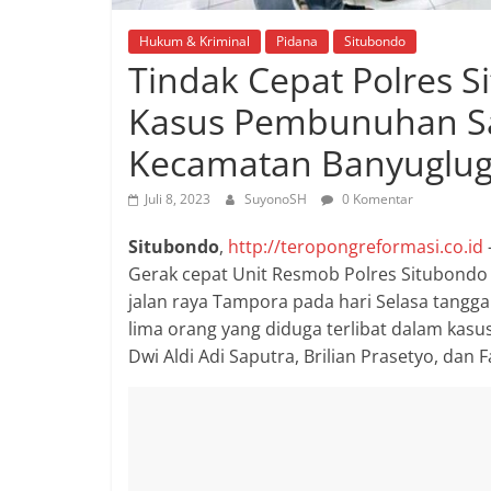
Hukum & Kriminal
Pidana
Situbondo
Tindak Cepat Polres
Kasus Pembunuhan Sa
Kecamatan Banyuglug
Juli 8, 2023
SuyonoSH
0 Komentar
Situbondo
,
http://teropongreformasi.co.id
Gerak cepat Unit Resmob Polres Situbondo
jalan raya Tampora pada hari Selasa tangg
lima orang yang diduga terlibat dalam kasus
Dwi Aldi Adi Saputra, Brilian Prasetyo, dan F