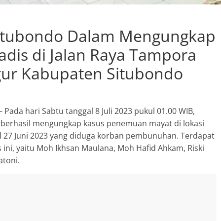
Sumber Mata Air Desa
Sumberkolak, Kabupaten
 Situbondo Dalam Mengungkap
Situbondo
Agustus 11, 2023
SuyonoSH
0
dis di Jalan Raya Tampora
ur Kabupaten Situbondo
– Pada hari Sabtu tanggal 8 Juli 2023 pukul 01.00 WIB,
 berhasil mengungkap kasus penemuan mayat di lokasi
al 27 Juni 2023 yang diduga korban pembunuhan. Terdapat
 ini, yaitu Moh Ikhsan Maulana, Moh Hafid Ahkam, Riski
atoni.