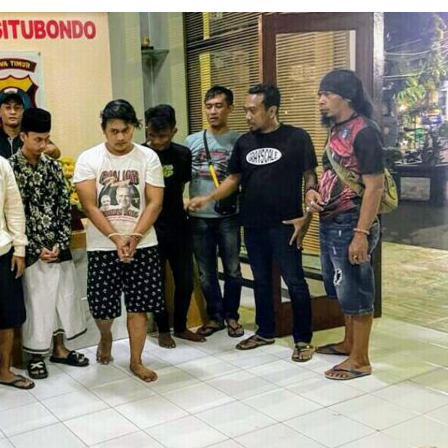
Breaking news
Ragam
Peristiwa
Situbondo
Tragedi Meninggalnya
Seorang Pria Saat Mandi 