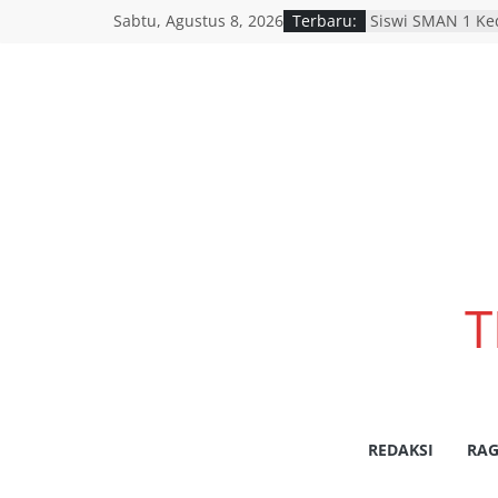
Sabtu, Agustus 8, 2026
Terbaru:
Siswi SMAN 1 Ke
Lomba Voice Ove
Dishub Nganjuk 
Polres Nganjuk G
Keselamatan Jala
Pengendara Diti
SATLANTAS POL
DORONG PERCEP
LANJUT HASIL RA
BERSAMA INSTAN
Polres Pasuruan
Penanganan Kasu
2017 Telah Tunt
T
Berkekuatan Hu
Pemerintah Provi
resmi menggelar
pemutihan dan 
daerah di seluru
wilayah Jatim
REDAKSI
RAG