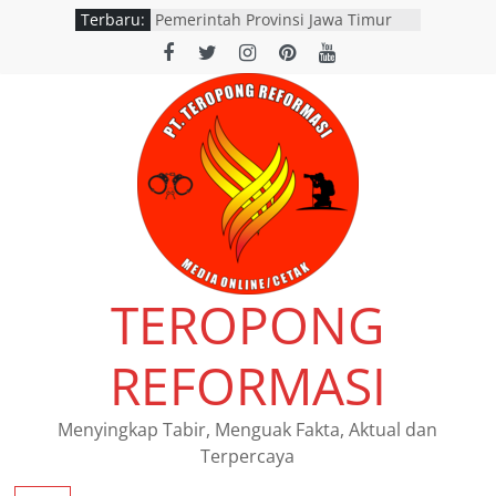
Terbaru:
Pemerintah Provinsi Jawa Timur
resmi menggelar program
pemutihan dan pembebasan pajak
daerah di seluruh kantor Samsat
wilayah Jatim
Satpolairud Situbondo Perketat
Pemeriksaan Muatan Truk di
Pelabuhan Jangkar
Dishub Nganjuk dan Satlantas
Polres Nganjuk Gelar Inspeksi
Keselamatan Jalan di Rejoso, 39
Pengendara Ditilang
SATLANTAS POLRES NGANJUK
TEROPONG
DORONG PERCEPATAN TINDAK
LANJUT HASIL RAPAT FKLL
BERSAMA INSTANSI TERKAIT
REFORMASI
Polres Pasuruan Tegaskan
Penanganan Kasus Laka Lantas
2017 Telah Tuntas dan
Menyingkap Tabir, Menguak Fakta, Aktual dan
Berkekuatan Hukum Tetap
Terpercaya