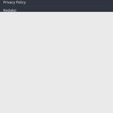
Privacy Policy
Redaksi
Sitemap
Tentang kami
teropongreformasi
coid@gmail.com
085258824302
Jalan Widuri RT 01
RW 07
Desa Buduan
Kecamatan Suboh
Situbondo
,
Jawa
Timur
68354
INDONESIA