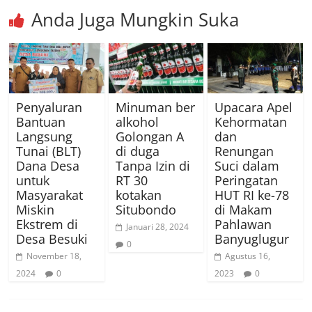
Anda Juga Mungkin Suka
Penyaluran
Minuman ber
Upacara Apel
Bantuan
alkohol
Kehormatan
Langsung
Golongan A
dan
Tunai (BLT)
di duga
Renungan
Dana Desa
Tanpa Izin di
Suci dalam
untuk
RT 30
Peringatan
Masyarakat
kotakan
HUT RI ke-78
Miskin
Situbondo
di Makam
Ekstrem di
Pahlawan
Januari 28, 2024
Desa Besuki
Banyuglugur
0
November 18,
Agustus 16,
2024
0
2023
0