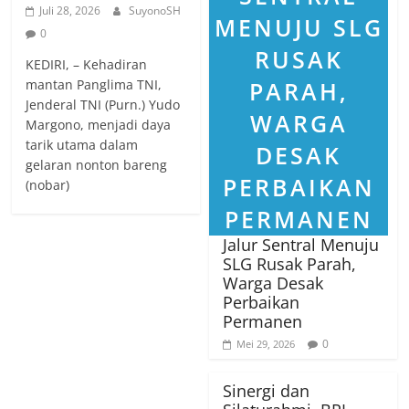
Juli 28, 2026
SuyonoSH
0
KEDIRI, – Kehadiran
mantan Panglima TNI,
Jenderal TNI (Purn.) Yudo
Margono, menjadi daya
tarik utama dalam
gelaran nonton bareng
(nobar)
Jalur Sentral Menuju
SLG Rusak Parah,
Warga Desak
Perbaikan
Permanen
0
Mei 29, 2026
Sinergi dan