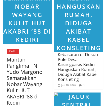
Kediri
Kebakaran di Dusun
Mantan
Pule Desa
Karangpakis Kediri
Panglima TNI
Hanguskan Rumah,
Yudo Margono
Diduga Akibat Kabel
Semarakkan
Konsleting
Nobar Wayang
0
Juli 18, 2026
Kulit HUT
AKABRI ’88 di
Kediri