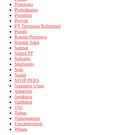
Ponorogo
Probolinggo
Prostitusi
Proyek
PT Teropong Reformasi
Pungli
Ragam Peristiwa
Rumah Sakit
Samsat
Satpol PP
Sidoarjo
Situbondo
Solo
Sosial
STOP PERS
Sumatera Utara
Sumenep
Surabaya
Tambang
TNI
Tuban
Tulungagung
Uncategorized
Wisata