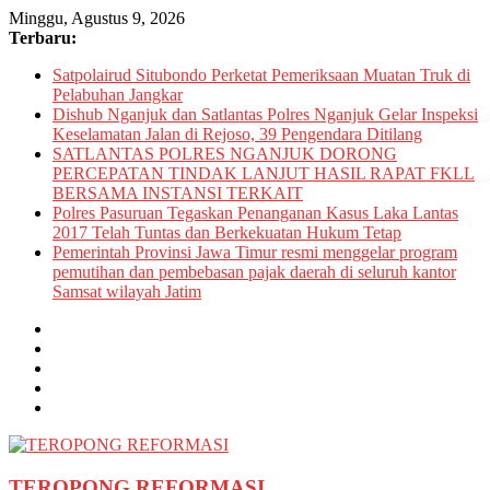
Skip
Minggu, Agustus 9, 2026
to
Terbaru:
content
Satpolairud Situbondo Perketat Pemeriksaan Muatan Truk di
Pelabuhan Jangkar
Dishub Nganjuk dan Satlantas Polres Nganjuk Gelar Inspeksi
Keselamatan Jalan di Rejoso, 39 Pengendara Ditilang
SATLANTAS POLRES NGANJUK DORONG
PERCEPATAN TINDAK LANJUT HASIL RAPAT FKLL
BERSAMA INSTANSI TERKAIT
Polres Pasuruan Tegaskan Penanganan Kasus Laka Lantas
2017 Telah Tuntas dan Berkekuatan Hukum Tetap
Pemerintah Provinsi Jawa Timur resmi menggelar program
pemutihan dan pembebasan pajak daerah di seluruh kantor
Samsat wilayah Jatim
TEROPONG REFORMASI