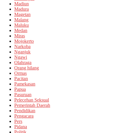
Madiun
Madura
Magetan
Malang
Maluku
Medan
Miras
Mojokerto
Narkoba
Nganjuk
Ngawi
Olahraga
Orang hilang
Ormas
Pacitan
Pamekasan
Papua
Pasuruan
Pelecehan Seksual
Pemerintah Daerah
Pendidikan
Pengacara
Pers
Pidana
Politik