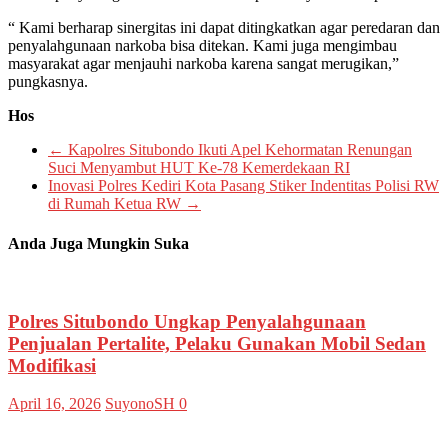
“ Kami berharap sinergitas ini dapat ditingkatkan agar peredaran dan
penyalahgunaan narkoba bisa ditekan. Kami juga mengimbau
masyarakat agar menjauhi narkoba karena sangat merugikan,”
pungkasnya.
Hos
←
Kapolres Situbondo Ikuti Apel Kehormatan Renungan
Suci Menyambut HUT Ke-78 Kemerdekaan RI
Inovasi Polres Kediri Kota Pasang Stiker Indentitas Polisi RW
di Rumah Ketua RW
→
Anda Juga Mungkin Suka
Polres Situbondo Ungkap Penyalahgunaan
Penjualan Pertalite, Pelaku Gunakan Mobil Sedan
Modifikasi
April 16, 2026
SuyonoSH
0