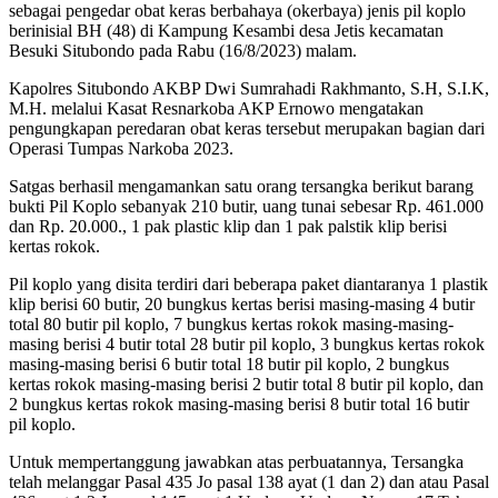
sebagai pengedar obat keras berbahaya (okerbaya) jenis pil koplo
berinisial BH (48) di Kampung Kesambi desa Jetis kecamatan
Besuki Situbondo pada Rabu (16/8/2023) malam.
Kapolres Situbondo AKBP Dwi Sumrahadi Rakhmanto, S.H, S.I.K,
M.H. melalui Kasat Resnarkoba AKP Ernowo mengatakan
pengungkapan peredaran obat keras tersebut merupakan bagian dari
Operasi Tumpas Narkoba 2023.
Satgas berhasil mengamankan satu orang tersangka berikut barang
bukti Pil Koplo sebanyak 210 butir, uang tunai sebesar Rp. 461.000
dan Rp. 20.000., 1 pak plastic klip dan 1 pak palstik klip berisi
kertas rokok.
Pil koplo yang disita terdiri dari beberapa paket diantaranya 1 plastik
klip berisi 60 butir, 20 bungkus kertas berisi masing-masing 4 butir
total 80 butir pil koplo, 7 bungkus kertas rokok masing-masing-
masing berisi 4 butir total 28 butir pil koplo, 3 bungkus kertas rokok
masing-masing berisi 6 butir total 18 butir pil koplo, 2 bungkus
kertas rokok masing-masing berisi 2 butir total 8 butir pil koplo, dan
2 bungkus kertas rokok masing-masing berisi 8 butir total 16 butir
pil koplo.
Untuk mempertanggung jawabkan atas perbuatannya, Tersangka
telah melanggar Pasal 435 Jo pasal 138 ayat (1 dan 2) dan atau Pasal