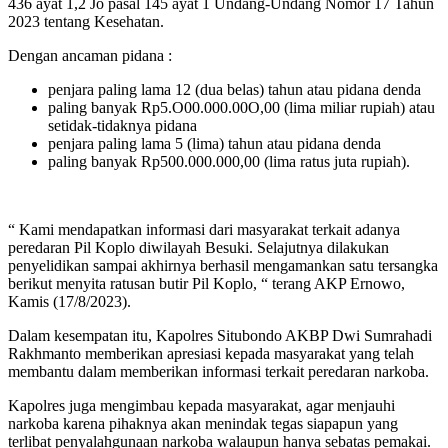
436 ayat 1,2 Jo pasal 145 ayat 1 Undang-Undang Nomor 17 Tahun
2023 tentang Kesehatan.
Dengan ancaman pidana :
penjara paling lama 12 (dua belas) tahun atau pidana denda
paling banyak Rp5.O00.000.00O,00 (lima miliar rupiah) atau
setidak-tidaknya pidana
penjara paling lama 5 (lima) tahun atau pidana denda
paling banyak Rp500.000.000,00 (lima ratus juta rupiah).
“ Kami mendapatkan informasi dari masyarakat terkait adanya
peredaran Pil Koplo diwilayah Besuki. Selajutnya dilakukan
penyelidikan sampai akhirnya berhasil mengamankan satu tersangka
berikut menyita ratusan butir Pil Koplo, “ terang AKP Ernowo,
Kamis (17/8/2023).
Dalam kesempatan itu, Kapolres Situbondo AKBP Dwi Sumrahadi
Rakhmanto memberikan apresiasi kepada masyarakat yang telah
membantu dalam memberikan informasi terkait peredaran narkoba.
Kapolres juga mengimbau kepada masyarakat, agar menjauhi
narkoba karena pihaknya akan menindak tegas siapapun yang
terlibat penyalahgunaan narkoba walaupun hanya sebatas pemakai.